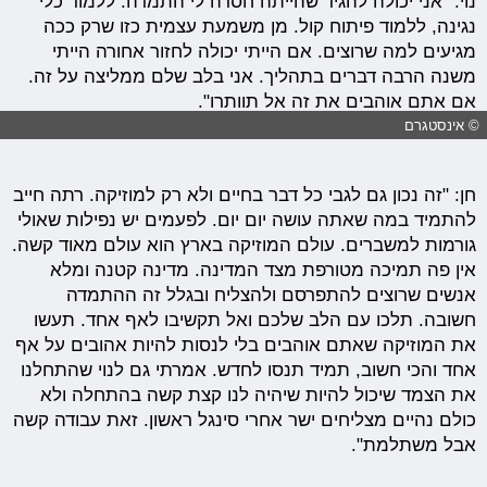
נוי: "אני יכולה להגיד שהייתה חסרה לי התמדה. ללמוד כלי
נגינה, ללמוד פיתוח קול. מן משמעת עצמית כזו שרק ככה
מגיעים למה שרוצים. אם הייתי יכולה לחזור אחורה הייתי
משנה הרבה דברים בתהליך. אני בלב שלם ממליצה על זה.
אם אתם אוהבים את זה אל תוותרו".
© אינסטגרם
חן: "זה נכון גם לגבי כל דבר בחיים ולא רק למוזיקה. רתה חייב
להתמיד במה שאתה עושה יום יום. לפעמים יש נפילות שאולי
גורמות למשברים. עולם המוזיקה בארץ הוא עולם מאוד קשה.
אין פה תמיכה מטורפת מצד המדינה. מדינה קטנה ומלא
אנשים שרוצים להתפרסם ולהצליח ובגלל זה ההתמדה
חשובה. תלכו עם הלב שלכם ואל תקשיבו לאף אחד. תעשו
את המוזיקה שאתם אוהבים בלי לנסות להיות אהובים על אף
אחד והכי חשוב, תמיד תנסו לחדש. אמרתי גם לנוי שהתחלנו
את הצמד שיכול להיות שיהיה לנו קצת קשה בהתחלה ולא
כולם נהיים מצליחים ישר אחרי סינגל ראשון. זאת עבודה קשה
אבל משתלמת".