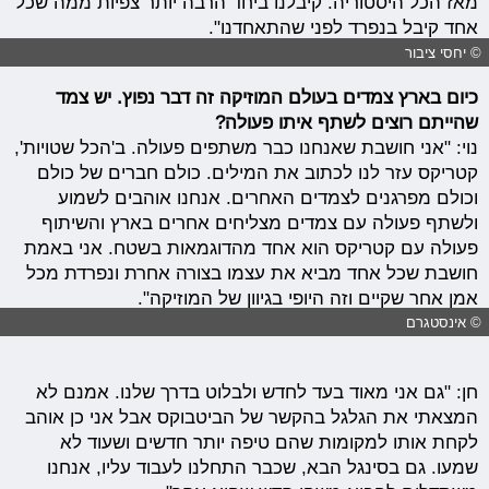
מאז הכל היסטוריה. קיבלנו ביחד הרבה יותר צפיות ממה שכל
אחד קיבל בנפרד לפני שהתאחדנו".
© יחסי ציבור
כיום בארץ צמדים בעולם המוזיקה זה דבר נפוץ. יש צמד
שהייתם רוצים לשתף איתו פעולה?
נוי: "אני חושבת שאנחנו כבר משתפים פעולה. ב'הכל שטויות',
קטריקס עזר לנו לכתוב את המילים. כולם חברים של כולם
וכולם מפרגנים לצמדים האחרים. אנחנו אוהבים לשמוע
ולשתף פעולה עם צמדים מצליחים אחרים בארץ והשיתוף
פעולה עם קטריקס הוא אחד מהדוגמאות בשטח. אני באמת
חושבת שכל אחד מביא את עצמו בצורה אחרת ונפרדת מכל
אמן אחר שקיים וזה היופי בגיוון של המוזיקה".
© אינסטגרם
חן: "גם אני מאוד בעד לחדש ולבלוט בדרך שלנו. אמנם לא
המצאתי את הגלגל בהקשר של הביטבוקס אבל אני כן אוהב
לקחת אותו למקומות שהם טיפה יותר חדשים ושעוד לא
שמעו. גם בסינגל הבא, שכבר התחלנו לעבוד עליו, אנחנו