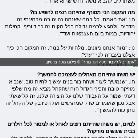
משתדלים להביא משהו חדש שהוא אחר".
מה המקום הכי מטורף שהייתם רוצים להופיע בו?
חן: "את האמת, כל במה שאנחנו נהייה בה מבחינתי זה
מדהים. ולהגיע לבמה גדולה בכל מקום זה כבוד וכיף. קהילות
יהודיות, במות ביום העצמאות ועוד".
נוי: "מזה אנחנו ניזונים, מלהיות על במה. זה המקום הכי כיף
אצלנו בעבודה לפי דעתי".
"אתה יכול לעבוד מפה ועד מחר" © צילום מסך מיוטיוב
יש משהו שהייתם מאחלים לעצמכם להמשך?
חן: "שנמשיך ליצור ושהחיבור בנינו ימשיך להיות טוב. שנביא
מוזיקה טובה והכיף הגדול הזה שהקהל מביא זה מה שלפי
דעתי ישמור על העבודה שלנו על היצירה שלנו. זה קלישאתי
אבל נכון שאומרים שרק שמרגישים את הפידבק של הקהל זה
נותן כוח להמשיך".
לסיום, יש משהו שהייתם רוצים לאחל או למסור לכל הילדים
בבית שעושים מוזיקה?