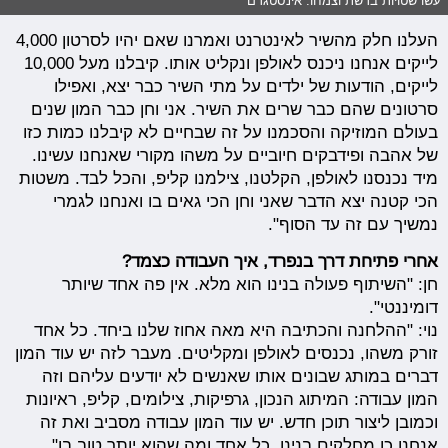
העלנו חלק מהשיר לאינטרנט ואמרנו שאם יהיו לסרטון 4,000
לייקים אנחנו ניכנס לאולפן ונקליט אותו. קיבלנו מעל 10,000
לייקים, הודעות של ילדים על מתי השיר כבר יצא, ואפילו
סרטונים שהם כבר שרים את השיר. אני וחן כבר המון שנים
בעולם המוזיקה והסכמנו על זה שבחיים לא קיבלנו כמות כזו
של אהבה ופידבקים חיוביים על משהו מקורי שאנחנו עשינו.
מיד נכנסנו לאולפן, הקלטנו, צילמנו קליפ, והכל לבד. משטות
הכי קטנה יצא הדבר שאני וחן הכי גאים בו ואנחנו לגמרי
נמשיך עם זה עד הסוף".
אחרי פתיחת דרך בנפרד, איך העבודה כצמד?
חן: "השיתוף פעולה בנינו הוא מלא. אין פה אחד שיותר
דומיננטי".
נוי: "ההלחנה והכתיבה היא מאה אחוז שלנו ביחד. כל אחד
זורק משהו, נכנסים לאולפן ומקליטים. מעבר לזה יש עוד המון
דברים במותג שבונים אותו שאנשים לא יודעים עליהם וזה
המון עבודה: המיתוג הנכון, גרפיקות, צילומים, קליפ, ראיונות
וכמובן ליצור תוכן חדש. יש עוד המון עבודה מסביב ואת זה
אנחנו כן מחלקים בנינו, כל אחד ומה שהוא יותר טוב בו".