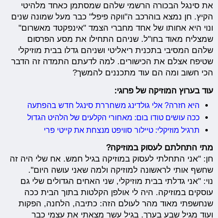
את סינגל הבכורה הרשמי שלהם שמסתמן כאחד מלהיטי
הקיץ. חן נמצא בוהרכב ה"ווקה פיפל" כבר מעל שמונה שנים
ונוי היא אחותו של אחד מחברי הצמד "אינפקטד מאשרום"
שמצליח מאוד בחו"ל. שניהם התחילו את מסע הפרסום
שלהם המסיבי בתכנית ריאליטי ושניהם גדלו בבית מוזיקלי
שטיפח אצלם את הכישורים. למה לדעתם התמדה זה הדבר
הכי חשוב ומה הם עוד מתכננים להמשך?
עוד בערוץ המוזיקה של פרוגי:
היא חזרה? אלי גולדינג משחררת סינגל חדש בהפתעה
ככה עושים טודו בום: מאחורי הקלעים של הלהיט הגדול
תרגיל מוזיקלי: טיילור סוויפט מנצחת את קייטי פרי
מתי התחלתם לעסוק במוזיקה?
חן: "אני התחלתי לעסוק במוזיקה בגיל חמש. אח שלי היה זה
שחשף אותי לראשונה למוזיקה ולמה שאני עושה היום".
נוי: "אני גדלתי בבית מוזיקלי, שני האחים הגדולים שלי גם
עוסקים במוזיקה. היה לי אולפן הקלטות בתוך הבית ככה
שנחשפתי מאוד מהר לעולם הזה: כתיבה, הלחנה, הפקות
ועוד מגיל שבע בערך. בגיל עשר מצאתי את עצמי כבר