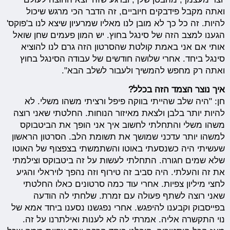
ואתה מקבל פידבקים חיוביים, זה הדבר הכי מרגש שיכול
להיות. זה כל כך לא מובן לנו מאליו שמרעיון שיצא לנו ב'פוקס'
הגענו למצב הזה של סינגל בחוץ. יש המון פעמים שחן שואל
אותי אם אני באמת קולטת שהסרטון הזה גרם לנו להוציא
סינגל ביחד. אחרי שלושה חודשים של עבודה הסינגל בחוץ
ואתה רק מחפש להמשיך ולעבור לשלב הבא".
איך נוצר הצמד הזה בכלל?
חן: "היה שלב שהייתי בווקה פיפל ורציתי משהו משלי. לא
להיות יותר בלבן ולצאת מאיזור הנוחות. החלטתי שאני רוצה
משהו משלי והתחלתי לחשוב איך אני הופך את הביטבוקס
למשהו יותר עדכני שמושך את תשומת הלב. הסרטון הראשון
שעשיתי היה כשנסעתי באוטו והשתמשתי בצפצוף של האוטו
שלא שמים חגורה. התחלתי לעשות על זה ביטבוקס וצילמתי
את זה והעלתי. היה סביב זה טירוף וזה נהפך לויראלי והגיע
לחצי מיליון צפיות. אחרי עוד כמה סרטונים כאלו החלטתי
שאני רוצה לשתף פעולה עם זמרת. שלחתי לה הודעה
בפייסבוק וקבענו להיפגש. אחרי נפגשנו נסענו ביחד אמא של
נוי התקשרה אליה. אמרתי לה לא לענות ואילתרנו על זה.