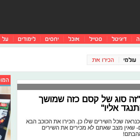
ה
דיגיטל
סטייל
אוכל
יחסים
לימודים
על 
עולמי
הכירו את
המומ
 "זה סוג של קסם כזה שמושך
נגד אליו"
נראה שכל השירים שלו כן. הכירו את הכוכב הבא
ם- שאין מצב שאתם לא מכירים את השירים
אהבתם!