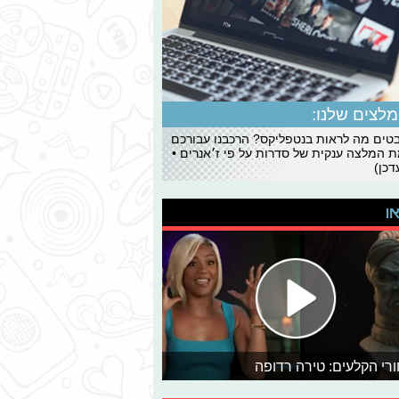
לצים שלנו:
ים מה לראות בנטפליקס? הרכבנו עבורכם
 המלצה ענקית של סדרות על פי ז׳אנרים •
כן)
או
רי הקלעים: טירה רדופה