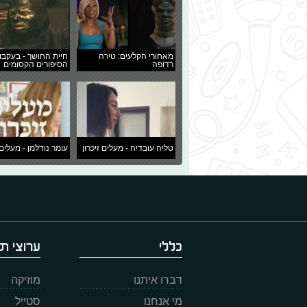
מאחורי הקלעים: טירה
חיית החושך - בעקבו
רדופה
הסיפורים הקסומים
טליה עובדיה - מעלים זיכרון
עומר נודלמן - מעלים 
כללי
ערוצי תו
דברו איתנו
מוזיקה
מי אנחנו
סטייל