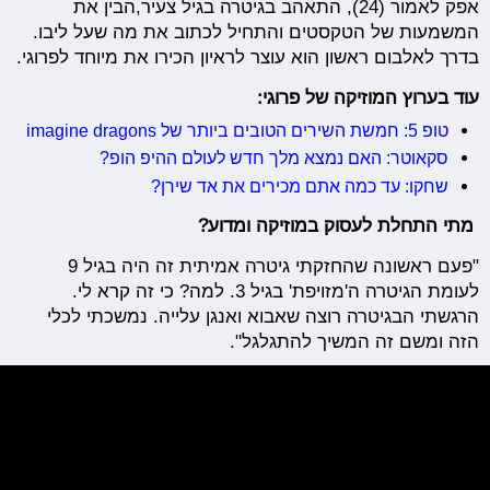
אפק לאמור (24), התאהב בגיטרה בגיל צעיר,הבין את
המשמעות של הטקסטים והתחיל לכתוב את מה שעל ליבו.
בדרך לאלבום ראשון הוא עוצר לראיון הכירו את מיוחד לפרוגי.
עוד בערוץ המוזיקה של פרוגי:
טופ 5: חמשת השירים הטובים ביותר של imagine dragons
סקאוטר: האם נמצא מלך חדש לעולם ההיפ הופ?
שחקו: עד כמה אתם מכירים את אד שירן?
מתי התחלת לעסוק במוזיקה ומדוע?
"פעם ראשונה שהחזקתי גיטרה אמיתית זה היה בגיל 9
לעומת הגיטרה ה'מזויפת' בגיל 3. למה? כי זה קרא לי.
הרגשתי הבגיטרה רוצה שאבוא ואנגן עלייה. נמשכתי לכלי
הזה ומשם זה המשיך להתגלגל".