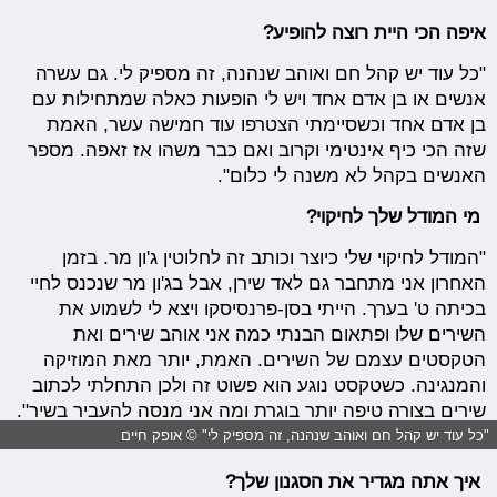
איפה הכי היית רוצה להופיע?
"כל עוד יש קהל חם ואוהב שנהנה, זה מספיק לי. גם עשרה
אנשים או בן אדם אחד ויש לי הופעות כאלה שמתחילות עם
בן אדם אחד וכשסיימתי הצטרפו עוד חמישה עשר, האמת
שזה הכי כיף אינטימי וקרוב ואם כבר משהו אז זאפה. מספר
האנשים בקהל לא משנה לי כלום".
מי המודל שלך לחיקוי?
"המודל לחיקוי שלי כיוצר וכותב זה לחלוטין ג'ון מר. בזמן
האחרון אני מתחבר גם לאד שירן, אבל בג'ון מר שנכנס לחיי
בכיתה ט' בערך. הייתי בסן-פרנסיסקו ויצא לי לשמוע את
השירים שלו ופתאום הבנתי כמה אני אוהב שירים ואת
הטקסטים עצמם של השירים. האמת, יותר מאת המוזיקה
והמנגינה. כשטקסט נוגע הוא פשוט זה ולכן התחלתי לכתוב
שירים בצורה טיפה יותר בוגרת ומה אני מנסה להעביר בשיר".
"כל עוד יש קהל חם ואוהב שנהנה, זה מספיק לי" © אופק חיים
איך אתה מגדיר את הסגנון שלך?