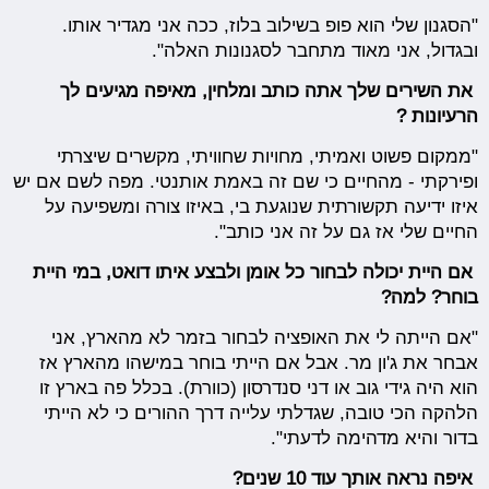
"הסגנון שלי הוא פופ בשילוב בלוז, ככה אני מגדיר אותו.
ובגדול, אני מאוד מתחבר לסגנונות האלה".
את השירים שלך אתה כותב ומלחין, מאיפה מגיעים לך
הרעיונות ?
"ממקום פשוט ואמיתי, מחויות שחוויתי, מקשרים שיצרתי
ופירקתי - מהחיים כי שם זה באמת אותנטי. מפה לשם אם יש
איזו ידיעה תקשורתית שנוגעת בי, באיזו צורה ומשפיעה על
החיים שלי אז גם על זה אני כותב".
אם היית יכולה לבחור כל אומן ולבצע איתו דואט, במי היית
בוחר? למה?
"אם הייתה לי את האופציה לבחור בזמר לא מהארץ, אני
אבחר את ג'ון מר. אבל אם הייתי בוחר במישהו מהארץ אז
הוא היה גידי גוב או דני סנדרסון (כוורת). בכלל פה בארץ זו
הלהקה הכי טובה, שגדלתי עלייה דרך ההורים כי לא הייתי
בדור והיא מדהימה לדעתי".
איפה נראה אותך עוד 10 שנים?