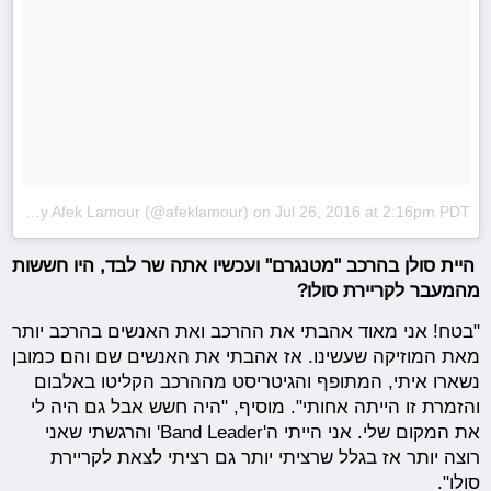
A post shared by Afek Lamour (@afeklamour)
on
Jul 26, 2016 at 2:16pm PDT
היית סולן בהרכב "מטנגרם" ועכשיו אתה שר לבד, היו חששות
מהמעבר לקריירת סולו?
"בטח! אני מאוד אהבתי את ההרכב ואת האנשים בהרכב יותר
מאת המוזיקה שעשינו. אז אהבתי את האנשים שם והם כמובן
נשארו איתי, המתופף והגיטריסט מההרכב הקליטו באלבום
והזמרת זו הייתה אחותי". מוסיף, "היה חשש אבל גם היה לי
את המקום שלי. אני הייתי ה'Band Leader' והרגשתי שאני
רוצה יותר אז בגלל שרציתי יותר גם רציתי לצאת לקריירת
סולו".