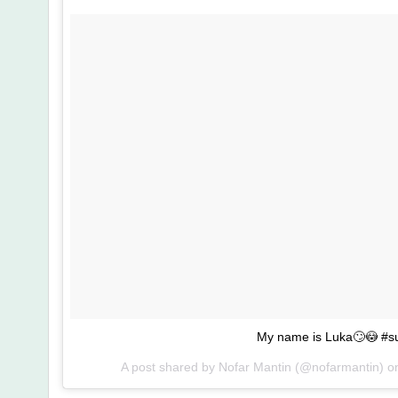
My name is Luka🙄😳 #s
A post shared by
Nofar Mantin
(@nofarmantin) 