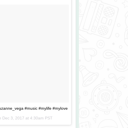
uzanne_vega #music #mylife #mylove
on
Dec 3, 2017 at 4:30am PST