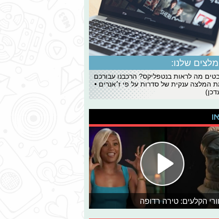
לצים שלנו:
ים מה לראות בנטפליקס? הרכבנו עבורכם
 המלצה ענקית של סדרות על פי ז׳אנרים •
כן)
או
רי הקלעים: טירה רדופה