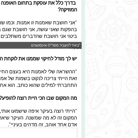
בדרך כלל את עוסקת בתחום האופנה וה
המוזיקה?
"אני חושבת שאמנות זו אמנות. וכמו שאנ
בהפקות שאני עושה, אני חושבת שגם במ
ביטוי אני חושבת שהדברים משתלבים מצו
"באה להעביר מסר"© אינסטגרם
יש לך מודל לחיקוי שממנו את לוקחת 
"ההשראה שלי לאמנות היא בעצם החיים
זאת הייתי צריכה לנקוט בשמות של אמנים
התחברתי למילים שהוא כותב. הוא אחד
מה המקום שבו הכי היית רוצה להופיע?
"הייתי רוצה בעיקר איפה שישמעו אותי, 
המקום זה לא מה שמשנה. העיקר שיאהב
אדם אחד אוהב, זה מדהים בעיניי".