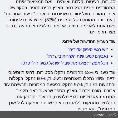
סטירות, בעיטות, קללות ואיומים - זאת המציאות איתה
מתמודדים מורים מכל רחבי הארץ בבית הספר. בסקר של
ארגון המורים העל יסודיים שפורסם הבוקר ב"ידיעות אחרונות"
טענו רובם המוחלט של המורים (87%) כי היו עדים לפחות
פעם אחת לאלימות פיזית, אלימות מילולית או פגיעה ברכוש
מצד תלמידים.
עוד בערוץ החדשות של פרוגי:
"יש רגעי סיפוק אדירים"
נאבקים למען שנת השירות בישראל
הכל אפשרי: צועד את שביל ישראל למען חולי סרטן
עוד טענו כי 53% מהמורים נתקלו בסטירות, דחיפות וסיבובי
ידיים, 29% נתקלו באגרופים ובעיטות, 60% נתקלו בקללות
ובתנועות מגונות, 57% נתקלו בפגיעה במכוניות והרשימה עוד
ארוכה. מורה מדרום הארץ מספר שכאשר ראה תלמיד
מתנהג באגרסיביות כלפי תלמידה, התערב והרחיק את
התלמיד מהמקום. "למחרת ראיתי שריטה עמוקה לכל אורך
המכונית", הוא מספר.
© אביהו שפירא