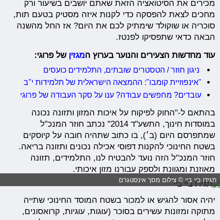
מכירים את הסיטואציה הזאת שאתם יושבים בשיעור ורק
מחכים לצאת להפסקה כדי לקנות איזה מסטיק בטעם תות,
סוכריה או שוקולד שימתיק לכם את היום? אז החל מהשנה
הבאה כדאי שתפסיקו לפנטז.
עוד מחדשות הצעירים והנוער בערוץ ה
מגזין
של פרוגי:
ניגון חוזר / הטסטרים שובתים, התלמידים כועסים
"אינפוזיית קומבו": ההמצאה הישראלית של תלמידות י"ב
עובדים? מחפשים עבודה? ענו על סקר העבודה של פרוגי
בהתאם ל-"החוק לפיקוח על איכות המזון ותזונה נכונה
במוסדות חינוך, התשע"ד 2014" נכתב חוזר המנכ"ל
שמתפרסם היום (ב׳), בו כתוב שתהיה חובה על קיוסקים
בשטח החינוכי להקנות דפוסי אכילה נכונים ותזונה בריאה.
חוזר המנכ"ל הזה נועד להבטיח לנו, התלמידים, תזונה
מאוזנת ומגוונת ולספק עבורנו מזון איכותי.
תגידו ביי ביי © צילום מסך אינסטגרם
יהיה אסור להגיש או למכור בשטח המוסד החינוכי שתייה
מתוקה ומזונות עשירים בסוכר (עוגות, עוגיות, קרואסונים,