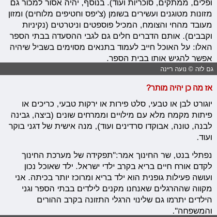
ופלים, ממתקים, סוכריות ועוד). בנוסף, יהיה אסור למכור גם
מזונות מטוגנים ועשירים בשומן (צ'יפס וחטיפים מלוחים) ומזון
מעובד מהחי והצומח, המכיל פוספטים וניטרטים (נקיניות
וקבבים). אותם הדברים חלים גם לגבי ההסעדה בבתי הספר
האלו: על האוכל חייב לעמוד בתנאים מסוימים בשביל שיהיה
אפשר להגיש אותו בבית הספר.
גם לזה © נועה ריינה
אז מה כן יהיה מותר?
יוגורט לבן או טבעי, סלט פירות או ירקות טבעי, כריכים או
פיתות מקמח מלא עם מילויים וממרחים שונים (ביצה, גבינה
לבנה, טונה, אבוקדו סרדינים ועוד), מנה אישית של דגני בוקר
ועוד.
נפתלי בנט, שר החינוך אמר:"תפקידה של מערכת החינוך
לקדם אורח חיים בריא בקרב ילדי ישראל. ילד שאוכל נכון
ועושה פעילות גופנית הוא ילד בריא ומרוכז יותר בכיתה. אני
מקווה שההרגלים שאנחנו מקנים לילדים בבתי הספר וגני
הילדים יתרמו גם שלינוי הרגלי התזונה בקרב ההורים
והמשפחה".