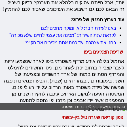
יותר, אבל הייתם עסוקים בלמלא את הארנק? בדיוק בשביל
זה הבאנו לכם גם השבוע את העדכונים שאסור לכם להחמיץ!
עוד בערוץ המגזין של פרוגי:
באנו לעזרת חבר: ליאו ומוקה מחכים לכם
לקראת שנת השירות: "מכינה את עצמי לחיים שלא מכירה"
בחנו את עצמכם: עד כמה אתם מכירים את הקיץ?
שריפת הצמיגים ביפו
אתמול בלילה אירע מרדף משטרתי ביפו לאחר שנשמעו יריות
לעבר קצבייה ברחוב יפת.לאחר מכן, ניסו החשודים להימלט
והמרדף הסתיים במותו של אחד החשודים ובפציעתו של
השני. בעקבות כך, בצהרי היום (שבת), הובערו צמיגים ונופצה
שמשה של ניידת משטרה באותו הרחוב על ידי רעולי פנים.
המשטרה הגיעה למקום האירוע, עיכבה לחקירה שניים מן
המפגינים אשר יידו אבנים וכן מרכז יפו נחסם לתנועה.
הבערת הצמיגים ביפו © דוברות המשטרה
צפון קוריאה שיגרה טיל בין-יבשתי
לאחר שבתחילת החודש, שיגרה צפון קוריאה את הטיל