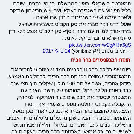
המאבטח הישראלי. ראש הממשלה, בנימין נתניהו, שוחח
בליל הפיגוע עם השגרירה בעמאן ועם איש הביטחון שנדקר
ולאחר יממה אנשי השגרירות בירדן שבו ארצה.
פועל ירדני דקר מברג את סגן הקב"ט בשגרירות ישראל
בירדן-נורה למוות עם ירדני נוסף- סגן הקב"ט נפצע קל- ירדן
טוענת שלא מדובר ברקע לאומני.
pic.twitter.com/w2gAIJa6gS
— יוני בן מנחם (@yonibmen)
24 ביולי 2017
הוסרו המנגומטרים בהר הבית
ביום שני בלילה החליט הקבינט המדיני-ביטחוני להסיר את
המנגומטרים שהוצבו בכניסה להר הבית ולהחליפם באמצעי
בידוק אחרים, אשר עלותם 100 מיליון שקלים תוך חצי שנה.
כבר באותו הלילה החלו מהומות של תושבי האזור עם
המשטרה שסגרה את הכבישים בעיר העתיקה. למחרת,
התקבלה בקבינט החלטה נוספת, שלפיה אף הוסרו
המצלמות שהוצבו בהר הבית. אולם, גם לאחר מכן נמשכו
המהומות סביב הר הבית, שכן מתפלים מוסלמים יידו אבנים
והשליכו חפצים לעבר שוטרים. במהלך הלילה שבין חמישי
לשישי, הורסו כל אמצעי האבטחה בהר הבית ובעקבות כך,