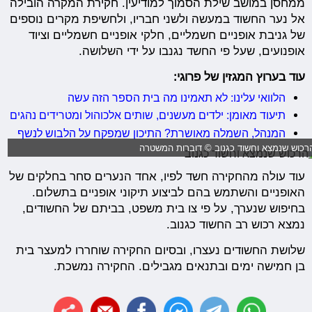
ממחסן במושב שילת הסמוך למודיעין. חקירת המקרה הובילה
אל נער החשוד במעשה ולשני חבריו, ולחשיפת מקרים נוספים
של גניבת אופניים חשמליים, חלקי אופניים חשמליים וציוד
אופנועים, שעל פי החשד נגנבו על ידי השלושה.
עוד בערוץ המגזין של פרוגי:
הלוואי עלינו: לא תאמינו מה בית הספר הזה עשה
תיעוד מאומן: ילדים מעשנים, שותים אלכוהול ומטרידים נהגים
המנהל, השמלה מאושרת? התיכון שמפקח על הלבוש לנשף
רכוש שנמצא וחשוד כגנוב © דוברות המשטרה
עוד עולה מהחקירה חשד לפיו, אחד הנערים סחר בחלקים של
האופניים והשתמש בהם לביצוע תיקוני אופניים בתשלום.
בחיפוש שנערך, על פי צו בית משפט, בביתם של החשודים,
נמצא רכוש רב החשוד כגנוב.
שלושת החשודים נעצרו, ובסיום החקירה שוחררו למעצר בית
בן חמישה ימים ובתנאים מגבילים. החקירה נמשכת.