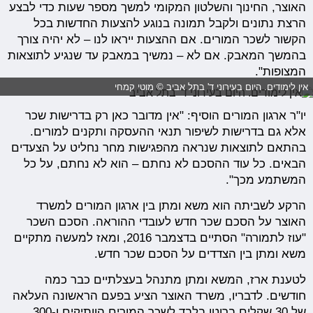
האוצר, החינוך והשלטון המקומי למשך מספר שעות כדי לבצע
הרצת נתונים ולקבל תמונה בנוגע להצעות החדשות בכל
הקשור לשכר המורים. אם ההצעות ייראו לנו – לא יהיה צורך
בהמשך המאבק. אם לא – נמשיך במאבק עד שנגיע לתוצאות
המצופות".
אין לימודים. היום בעירוני ד' בתל אביב © מוטי קמחי
יו"ר ארגון המורים הוסיף: "אין מדובר כאן רק בדרישות שכר
אלא גם בדרישות לשיפור תנאי ההעסקה ותקנים למורים.
בהתאם לתוצאות שנראה מהפגישות מחר נחליט על הצעדים
הבאים. כל עוד ההסכם לא נחתם – הוא לא נחתם, על כל
המשתמע מכך".
הרקע לשביתה הוא משא ומתן בין ארגון המורים למשרד
האוצר על הסכם שכר חדש לעובדי ההוראה. הסכם השכר
"עוז לתמורה" הסתיים בדצמבר 2016, ומאז למעשה מתקיים
משא ומתן בין הצדדים על הסכם שכר חדש.
לטענת ארז, המשא ומתן מתנהל בעצלתיים כבר כמה
חודשים. לדבריו, משרד האוצר הציע בפעם הראשונה העלאה
של 30 שקלים ברוטו בלבד לשכר המורים הוותיקים ו-300