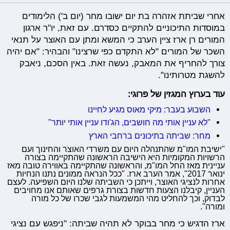
אחרי שביתת אזהרה בת יום ישובו מחר (יום ב') הלימודים
במוסדות התיכוניים להתקיים כסדרם. עם זאת, יו"ר ארגון
המורים רן ארז ציין הערב כי המשא ומתן עם האוצר על תנאי
השכר של המורים "לא התקדם כפי שרצינו" והבהיר: "אם יהיה
צורך להחריף את המאבק, נעשה זאת. באין הסכם, ניאבק
להשגת מטרותינו".
עוד בערוץ המגזין של פרוגי:
השבוע בעבר: מיקי מאוס מגיע לחיינו
"לא עניין אותי מה חושבים, הג'ודו עניין אותי יותר"
מחר: שביתה בתיכונים ברחבי הארץ
"ישיבת המו"מ שהתנהלה היום עם משרדי האוצר והחינוך ועם
הרשויות המקומיות היא הישיבה הראשונה שהתקיימה בצורה
עניינית מאז החל המו"מ, והראשונה שהתקיימה באווירה טובה מאז
ינואר 2017", אמר הערב ארז. "ככל הנראה ממונים נתנו הנחיות
אחרות לנציגי האוצר, וייתכן כי השביתה שלנו היום השפיעה. לעצם
העניין, קיבלנו הצעות חדשות בצורת גרפים שאותם אנו מחויבים
לבדוק, וכך להחליט מהי המשמעות לגבי שכרו של כל מורה
ומורה".
ארז הדגיש כי מחר בבוקר לא תהיה שביתה: "ניפגש עם נציגי