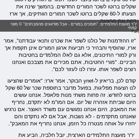
שקלים ברוטו לשכר המורים החדשים. בהמשך שינה את
הצעתו ל-60 שקלים ברוטו לשכר המורים הוותיקים, אך ארז
דחה את ההצעה.
יו"ר מועצת התלמידים: "תומכים במורים - אבל מודאגים מהמבחנים" © מוטי
קמחי
"זו ההזדמנות של כולנו לשפר את שכרנו ותנאי עבודתנו", אמר
ארז, שהוסיף והבהיר כי תביעות ארגון המורים אינן תקפות אך
ורק למורי התיכונים, אלא גם לאלו המלמדים בחטיבות
הביניים. "מורי החטיבות, אתם מכירים את מצבכם ואנחנו
רוצים לשפר אותו. עזרו לנו לעזור לכם".
קודם לכן, בריאיון ל-ynet הבוקר, אמר ארז: "אומרים שהציעו
לנו הצעות מפליגות. בפועל מדובר בתוספת שכר של 60 שקל
ברוטו לחודש. זה פחות משתי מנות פלאפל. אנחנו עושים
היום שביתת אזהרה של יום. אם המו"מ לא יתקדם, נחריף
את המאבק. היום אנחנו נפגשים עם משרד האוצר. אם נרגיש
שאנחנו מתקדמים - לא נשבות, אבל אם לא נתקדם והם
יחזרו על אותה מנטרה כל הזמן, אנחנו נחריף את המאבק".
יו"ר מועצת התלמידים הארצית, יובל חלביה, הביע את