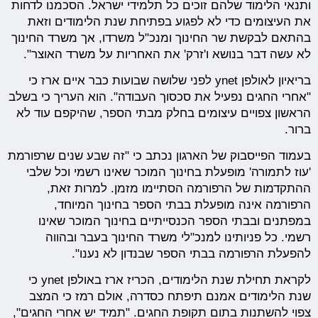
ותנאי הלימוד שלהם זוכים כל תלמידי ישראל. הסכמנו לדחות
את העיצומים כדי לא לפגוע בפתיחת שנת הלימודים וזאת
בהתאם לבקשת שר החינוך ומנכ"ל משרדו, אך משרד החינוך
לא עשה דבר בנושא ו'זרק' את האחריות על משרד האוצר".
בריאיון לאולפן ynet לפני שלושה שבועות כבר איים ארז כי
"אחרי החגים נפעיל את סכסוך העבודה". הוא העריך כי בשלב
הראשון צפויים עיצומים בחלק מבתי הספר, שהיקפם עוד לא
ברור.
בעמוד הפייסבוק של הארגון נכתב כי "זה שבע שנים שרפורמת
'עוז לתמורה' מופעלת בחינוך המוכר שאינו רשמי וכל שלבי
ההתקדמות של הרפורמה הסתיימו מזמן. למרות זאת,
הרפורמה אינה מופעלת בבתי הספר בחינוך המיוחד,
במפתנים ובבתי הספר הכנסייתיים בחינוך המוכר שאינו
רשמי. כל פניותינו למנכ"לי משרד החינוך בעבר ובהווה
להפעלת הרפורמה בבתי הספר שבנדון לא נענו".
לקראת תחילת שנת הלימודים, הכריז ארז באולפן ynet כי
שנת הלימודים אמנם תיפתח כסדרה, אולם רמז כי המצב
צפוי להשתנות בתום תקופת החגים. "תמיד יש אחרי החגים",