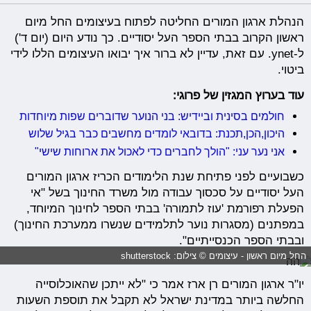
הנהלת ארגון המורים החליטה לפתוח בעיצומים החל מיום
ראשון הקרוב בבתי הספר העל יסודיים. כך נודע היום (יום ד')
ל-ynet. עם זאת, עדיין לא ברור איך יבואו העיצומים הללו לידי
ביטוי.
עוד בערוץ המגזין של פרוגי:
חולמים בסינית וביידיש: בני הנוער שדוברים שפות מיוחדות
היכון,הכן,תכנת: בדובאי לומדים מחשבים כבר בגיל שלוש
אני נער עני: "הולך לחברים כדי לאכול את ארוחות שישי"
כשבועיים לפני פתיחת שנת הלימודים הכריז ארגון המורים
העל יסודיים על סכסוך עבודה מול משרד החינוך בשל "אי
הפעלת רפורמת 'עוז לתמורה' בבתי הספר לחינוך המיוחד,
במפתנים (מסגרות נוער לתלמידים שנשרו ממערכת החינוך)
ובבתי הספר הכנסייתיים".
החל מיום ראשון - עיצומים © צילום: shutterstock
יו"ר ארגון המורים רן ארז אמר כי "לא ייתכן שהאוכלוסייה
החלשה ביותר במדינת ישראל לא תקבל את תוספת השעות