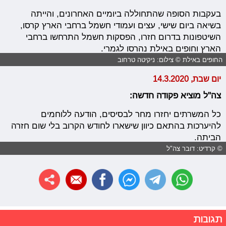
בעקבות הסופה שהתחוללה ביומיים האחרונים, והייתה
בשיאה ביום שישי, עצים ועמודי חשמל ברחבי הארץ קרסו,
השיטפונות בדרום חזרו, הפסקות חשמל התרחשו ברחבי
הארץ וחופים באילת נהרסו לגמרי.
החופים באילת © צילום: ניקיטה טרחוב
יום שבת, 14.3.2020
צה"ל מוציא פקודה חדשה:
כל המשרתים יחזרו מחר לבסיסים, הודעה ללוחמים
להיערכות בהתאם כיוון שישארו לחודש הקרוב בלי שום חזרה
הביתה.
© קרדיט: דובר צה"ל
תגובות