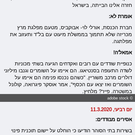
חזרה אלינו הבייתה, בישראל
אומרת לא:
חברת הכנסת, אורלי לוי- אבוקביס, מטעם מפלגת מרץ
מכריזה שלא תתמוך בממשלת מיעוט עם בל"ד ותעזוב את
מפלתגה.
אמאל'ה!
כנופיית שודדים עם רובים ואקדחים הגיעה בשתי מכוניות
לשדה התעופה בסנטיאגו. הם איימו על השומרים וגנבו מיליוני
דולרים מרכב משוריין. "כשהם נכנסו פנימה הם איימו על
השומרים ואז יצאו עם הכסף", אמר אוסקר פיגרואה, קולונל
במשטרה. פייר? מלחיץ.
© adobe stock
יום רביעי, 11.3.2020
אסירים מבודדים:
בשירות בתי הסוהר הודיעו כי הוחלט על יישום תוכנית פינוי