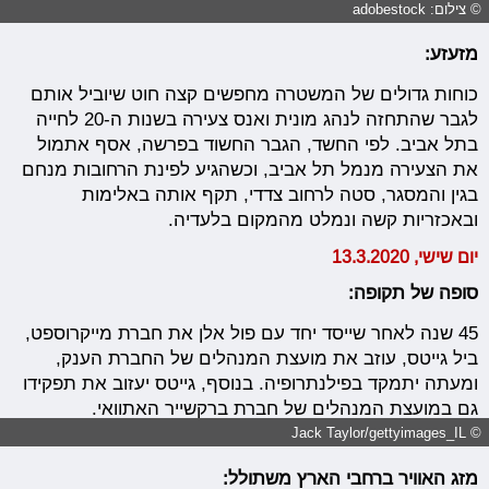
© צילום: adobestock
מזעזע:
כוחות גדולים של המשטרה מחפשים קצה חוט שיוביל אותם
לגבר שהתחזה לנהג מונית ואנס צעירה בשנות ה-20 לחייה
בתל אביב. לפי החשד, הגבר החשוד בפרשה, אסף אתמול
את הצעירה מנמל תל אביב, וכשהגיע לפינת הרחובות מנחם
בגין והמסגר, סטה לרחוב צדדי, תקף אותה באלימות
ובאכזריות קשה ונמלט מהמקום בלעדיה.
יום שישי, 13.3.2020
סופה של תקופה:
45 שנה לאחר שייסד יחד עם פול אלן את חברת מייקרוספט,
ביל גייטס, עוזב את מועצת המנהלים של החברת הענק,
ומעתה יתמקד בפילנתרופיה. בנוסף, גייטס יעזוב את תפקידו
גם במועצת המנהלים של חברת ברקשייר האתוואי.
© Jack Taylor/gettyimages_IL
מזג האוויר ברחבי הארץ משתולל: