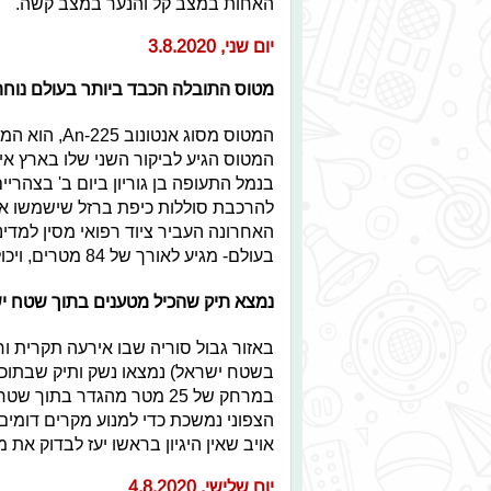
האחות במצב קל והנער במצב קשה.
יום שני, 3.8.2020
מטוס התובלה הכבד ביותר בעולם נוחת
בנמל התעופה בן גוריון ביום ב' בצהרי
להרכבת סוללות כיפת ברזל שישמשו א
האחרונה העביר ציוד רפואי מסין למד
בעולם- מגיע לאורך של 84 מטרים, ויכול לטוס עם ציוד במשקל עד 300 טונות(!).
נמצא תיק שהכיל מטענים בתוך שטח י
באזור גבול סוריה שבו אירעה תקרית ו
בשטח ישראל) נמצאו נשק ותיק שבתוכו 
במרחק של 25 מטר מהגדר בת
הצפוני נמשכת כדי למנוע מקרים דומים
אויב שאין היגיון בראשו יעז לבדוק את 
יום שלישי, 4.8.2020