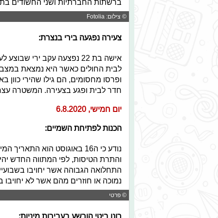
ברשתות החברתיות ושני החשודים בת
© צילום: Fotolia
צעירה נפגעה בירי בנצרת:
אישה בת 22 נפצעה עקב ירי ש
לבית החולים כאשר היא נמצאת במצב 
ופרסו מחסומים, הם גילו שהירי כוון ב
חדר לבית ופגע בצעירה. המשטרה עצ
יום חמישי, 6.8.2020
הכנות לפתיחת השמיים:
נודע כי ה16 באוגוסט הוא הת
והתרת הטיסות, לפי המתווה החדש יהיו
התחלואה הגבוהה אשר יחויבו בשבועיים
נמוכה או חוזרים מהם אשר לא יחויבו ב
© פרטי
רונן ביטי הורשע בעבירות מיניות: