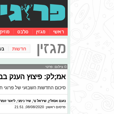
ראשי
מגזין
סלבס
מוזיק
מגזין
חדשות
בע
© צילום: פרטי
אמ;לק: פיצוץ הענק בב
סיכום החדשות השבועי של פרוגי חו
נועם אסולין
,
שיראל נר
,
שיר נימני
,
ליאור זומר
פרסום ראשון: 08/08/2020, 21:51