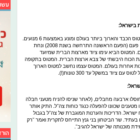
עשו
 בישראל:
המטוס מסוג אנטונוב An-225, הוא המטוס הכבד והארוך ביותר בעולם ומונע באמצעות 6 מנועים.
המטוס הגיע לביקור השני שלו בארץ אי פעם (הפעם הראשונה התרחשה בשנת 2008) ונחת
ים. המטוס הביא עימו ציוד מארצות הברית שמיועד
ת הכוח היבשתי של צבא ארצות הברית. המטוס בתקופה
ינות אחרות בעולם. המטוס עצמו נחשב למטוס הארוך
שראל:
חוסלו ארבעה מחבלים, (לאחר שניסו להניח מטעני חבלה
מטענים שכוונו להפעלה כנגד כוחות צה"ל. התיק אותר
וך שטח ישראל. הדריכות והערנות המוגברת של צה"ל בגבול
 בעתיד. שר הביטחון בני גנץ התייחס לתקרית ואמר "רק
מידת מוכנותה של ישראל להגיב".
הורד