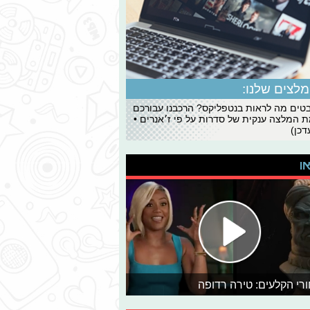
לצים שלנו:
ים מה לראות בנטפליקס? הרכבנו עבורכם
 המלצה ענקית של סדרות על פי ז׳אנרים •
כן)
או
רי הקלעים: טירה רדופה