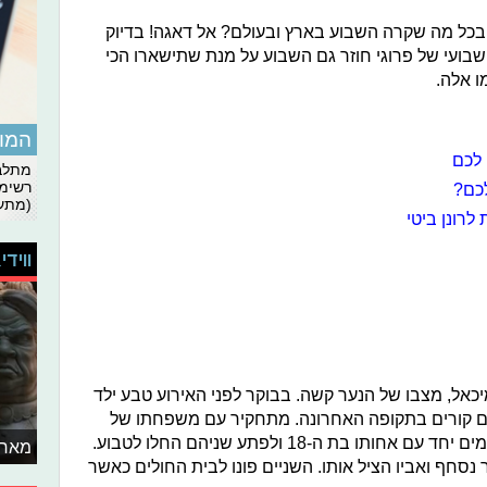
כל מה שקרה השבוע בארץ ובעולם? אל דאגה! בדיוק
שבועי של פרוגי חוזר גם השבוע על מנת שתישארו הכי
ו אלה.
המומ
 לכם
מתלבט
רשימת
לכם?
(מתעד
לרונן ביטי
ווידי
מעגן מיכאל, מצבו של הנער קשה. בבוקר לפני האירוע טבע ילד
ת רבים קורים בתקופה האחרונה. מתחקיר עם משפחתו של
הנער, תושב מגדל העמק. הנער נכנס למים יחד עם אחותו בת ה-18 ולפתע שניהם החלו לטבוע.
מאחו
חף ואביו הציל אותו. השניים פונו לבית החולים כאשר