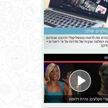
לצים שלנו:
ים מה לראות בנטפליקס? הרכבנו עבורכם
 המלצה ענקית של סדרות על פי ז׳אנרים •
כן)
או
רי הקלעים: טירה רדופה