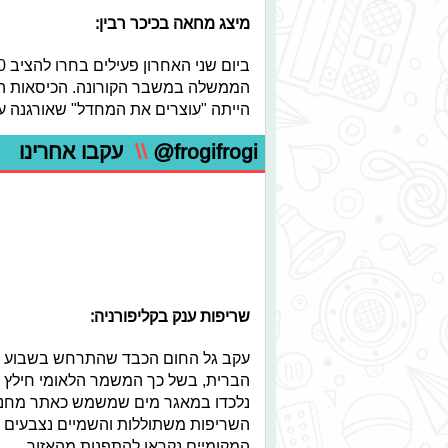
מיצג מחאה בכיכר רבין:
הממשלה במשבר הקורונה. הכיסאות הוצ
הייתה "עוצרים את המחדל" שאורגנה על 
@frogifrogi
\\
עקבו אחרינו
שריפות ענק בקליפורניה:
עקב גל החום הכבד שהתרחש בשבוע הא
נלכדו במאגר מים שמשמש כאתר מחנאו
המקומיים נקראו להתפנות מהאזור.