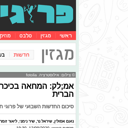
ראשי
מגזין
סלבס
מוזיק
מגזין
חדשות
בע
© צילום: אילוסטרציה. fotolia
אמ;לק: המחאה בכיכר ר
הברית
סיכום החדשות השבועי של פרוגי חו
נועם אסולין
,
שיראל נר
,
שיר נימני
,
ליאור זומר
פרסום ראשון: 12/09/2020, 19:30