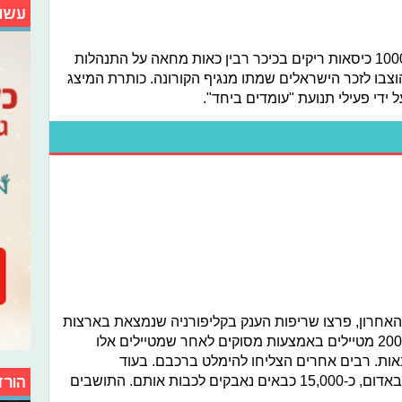
עשו
ביום שני האחרון פעילים בחרו להציב 1000 כיסאות ריקים בכיכר רבין כאות מחאה על התנהלות
בו לזכר הישראלים שמתו מנגיף הקורונה. כותרת המיצג
ידי פעילי תנועת "עומדים ביחד".
חרון, פרצו שריפות הענק בקליפורניה שנמצאת בארצות
הברית, בשל כך המשמר הלאומי חילץ 200 מטיילים באמצעות מסוקים לאחר שמטיילים אלו
ת. רבים אחרים הצליחו להימלט ברכבם. בעוד
השריפות משתוללות והשמיים נצבעים באדום, כ-15,000 כבאים נאבקים לכבות אותם. התושבים
הורד