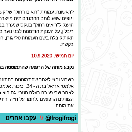
לראשונה, עמותת "רואים רחוק" של קש
וגופים שפעילותם ההתנדבותית מייצרת
הוענק ל"רואים רחוק" בטקס שנערך בבית
ריבלין, על הענקת הזדמנות לבני נוער
האות קיבלה בשם העמותה טלי גורן, ח
בקשת.
יום חמישי, 10.9.2020
נקבע מותה של הרפאה שהתמוטטה בח
כשבוע וחצי לאחר שהתמוטטה בחתונתה 
אלמסי אריאל בת ה 
לאחר שביצע בה בעלה הטרי, גם הוא רופ
הצוותים הרפואים נלחמו על חייה והיו
את מותה.
@frogifrogi
\\
עקבו אחרינו