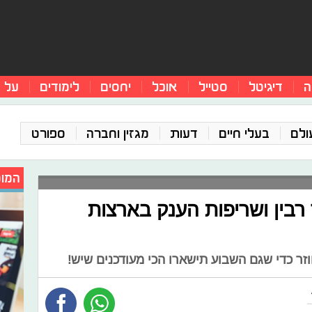
ה
דיגיטל
סטייל
אוכל
יחסים
לימודים
על 
ולם
בעלי חיים
דעות
מגזין וחברה
ספורט
המומ
בין ושריפות הענק בארצות
זר כדי שגם השבוע תישארו הכי מעודכנים שיש!