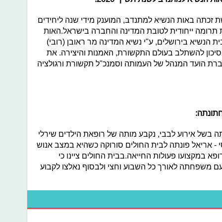
ת זכתה באות הנשיא למתנדב, המוענק מידי שנה ליחידים
 תרומה ייחודית לטובת המדינה והחברה בישראל.האות
 הנשיא בירושלים, ע"י נשיא המדינה מר ראובן (רובי)
 בסיכון להשתלב בעולם התקשורת, האמנות והיצירה. את
ברת הועד המנהל של העמותה וסמנכ"ל תקשורת ורגולציה
תונתה:
בשל אירוע לבבי, נקבע מותה של רופאת הילדים שירלי
- 34. כזכור, אלמסי - אריאל פונתה לבית החולים סורוקה כשהיא במצב אנוש
א במקצועו פעולות החייאה.בבית החולים ציינו כי
 עם משפחתה לאורך כל השבוע וחצי ולבסוף נאלצו לקבוע