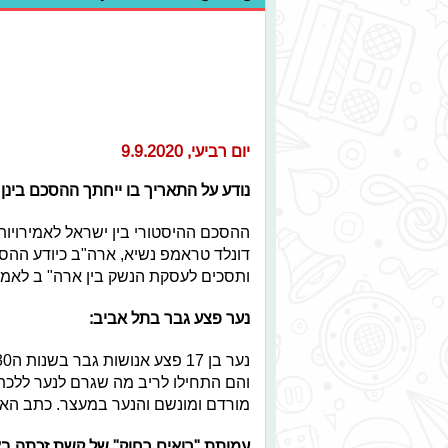
יום רביעי, 9.9.2020
נודע על התאריך בו ייחתך ההסכם בינן 
ההסכם ההיסטורי בין ישראל לאמירויות
דונלד טראמפ נשיא, ארה"ב כיודע ה
ותסכים לעסקת הנשק בין ארה" ב לאמיר
נער פצע גבר בתל אביב:
והם התחילו לריב מה שגרם לנער ללכת 
מורדם ומונשם והנער במעצר. כתב האיש
עמותת "רואים רחוק" של קשת זכתה באות