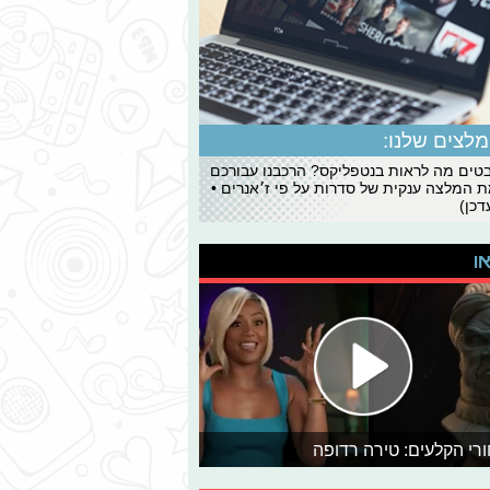
לצים שלנו:
ים מה לראות בנטפליקס? הרכבנו עבורכם
 המלצה ענקית של סדרות על פי ז׳אנרים •
כן)
או
רי הקלעים: טירה רדופה