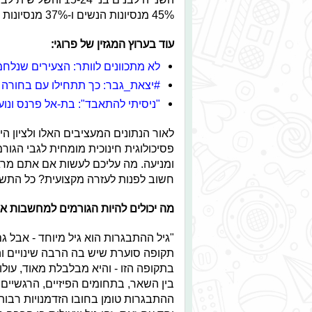
45% מנסיונות הנשים ו-37% מנסיונות הגברים. קיים תת דיווח של כ – 23% במספרים שהוזכרו.
עוד בערוץ המגזין של פרוגי:
לא מתכוונים לוותר: הצעירים שנלחמ
#יצאת_גבר: כך תתחילו עם בחורה 
"ניסיתי להתאבד": בת-אל פרנס ונו
לאור הנתונים המעציבים האלו ולציון ה
פסיכולוגית חינוכית מומחית לגבי הגורמ
ומניעה. מה עליכם לעשות אם אתם מר
חשוב לפנות לעזרה מקצועית? כל התש
מה יכולים להיות הגורמים למחשבות או
"גיל ההתבגרות הוא גיל מיוחד - אבל 
תקופה סוערת שיש בה הרבה שינויים והמ
בתקופה הזו - והיא מבלבלת מאוד, עולו
בין השאר, בתחומים הפיזיים, הרגשיים,
ההתבגרות טומן בחובו הזדמנויות רבו