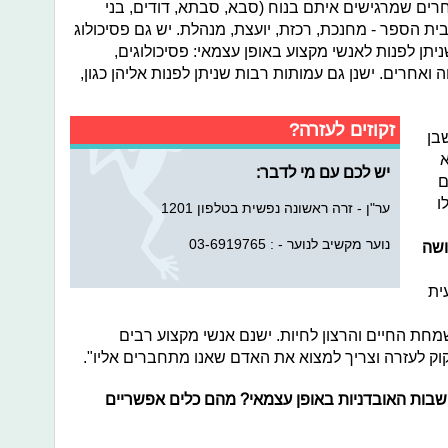
רים שמרגישים איתם בנוח (סבא, סבתא, דודים, בני
בית הספר - מחנכת, רכזת, יועצת, מנהלת. יש גם פסיכולוג
יתן לפנות לאנשי מקצוע באופן עצמאי: פסיכולוגים,
אחרים. ישנן גם עמותות רבות שניתן לפנות אליהן כגון,
זקוזים לעזרה?
בן
א
יש לכם עם מי לדבר:
ם
ו
ער"ן - זרה ראשונה נפשית בטלפון 1201
נוער מקשיב לנוער - : 03-6919765
ושה
ית
מחת החיים והרצון לחיות. ישנם אנשי מקצוע רבים
קוק לעזרה וצריך למצוא את האדם שאנו מתחברים אליו".
שבות האובדניות באופן עצמאי? מהם כלים אפשריים