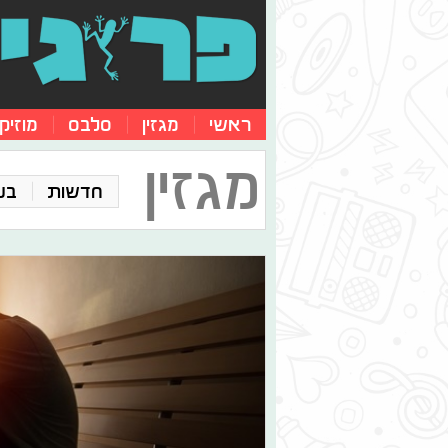
ראשי
מגזין
סלבס
מוזיק
מגזין
חדשות
בע