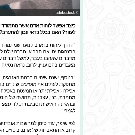
© adobestock
כיצד אפשר לזהות אדם אשר מתמודד עם
לעזור? האם בכלל כדאי ונכון להתערב?
"הדרך לזהות בן או בת נוער שמתמודדי
התנהגותיים. אם חבר או חברה שלנו לא
מדברים שאהבו בעבר, למשל דברים שה
מאבדים בהם עניין. לרוב, נראה נסיגה
"בנוסף, ישנם שינויים ברמת האנרגיה, ל
מתפקד. לעתים אף מופיעים שינויים בדפו
אכילה - אכילת יתר או המעטה באכילה; ו
מתמדת, בכי, עצבנות, תחושה של חוסר 
ובהיגיינה האישית וסביבתית, לדוגמא: 
לגמרי".
לפי שיפר, עוד סימן למחשבות אובדניו
קרוב או התאבדות של אדם, ביטויים הק