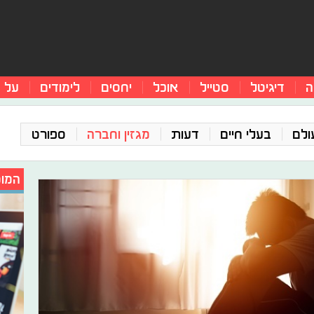
ה
דיגיטל
סטייל
אוכל
יחסים
לימודים
על 
ולם
בעלי חיים
דעות
מגזין וחברה
ספורט
המומ