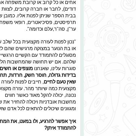
אחים או כל קרוב או קרובת משפחה אח
דודים), לחבר או חברה קרובים, לצוות 
בבית הספר שניתן לפנות אליו. כמובן שנ
תרפיסטים, פסיכיאטרים, רופאי משפחה ו
ער"ן, סה"ר,עלם וכדומה".
"נכון לפנות לעזרה מקצועית בכל שלב ש
או בת הנוער במצוקה מרגישים שהם ל
מסוגלים להתמודד עם הקשיים הרגשיי
שלהם. אם יש תחושה שהמחשבות הלל
סוגרות עלינו, שאנחנו
מוצפים או חשים
בדידות גדולה, חוסר חשק, חרדות, תח
שאין טעם לחיים
, חייבים לפנות לעזרה
מקצועית כמה שיותר מהר. עזרה מקצוע
נכונה, יכולה להקל מאוד כאשר חווים
מחשבות אובדניות ויכולה להחזיר את ש
ומגוונים שיכולים להתאים לכל אדם שז
איך אפשר להרגיע, ולו במעט, את המח
להתמודד איתן?