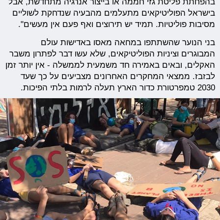
בהפחתת פליטת גזי חממה או בייצור אנרגיה מתחדשת, אבל
בישראל הפוליטיקאים מתעלמים מהבעיה שנדחקת לשוליים
מסיבות פוליטיות. תמיד יש תירוצים ואף פעם אין מעשים".
בני הנוער שהשתתפו במחאה מאסו באדישות עולם
המבוגרים וציניות הפוליטיקאים, שלא עשו דבר לפתרון משבר
האקלים, ובאים באמירה חד משמעית לממשלה - אין יותר זמן
לבזבז. ממצאי המחקרים האחרונים מצביעים על כך שעד
2030 טמפרטורת כדור הארץ תעלה לרמות בלתי הפיכות.