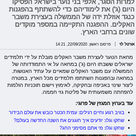
למרות הסגר, אלפי בני נוער בישראל הפסיקו
היום (ג') את לימודיהם כדי להשתתף בהפגנות
כנגד אוזלת ידה של הממשלה בעצירת משבר
האקלים. ההפגנה התקיימה במספר מוקדים
שונים ברחבי הארץ.
אורטל לוי
פרסום ראשון: 22/09/2020, 14:21
מחאת הנוער לעצירת משבר האקלים מובלת על ידי תלמידים
ישראלים ששבתו היום (ג') במחאה על אי התמודדותה של
הממשלה עם משבר האקלים שמאיים על עתיד האנושות.
במחאה ובהפגנות השתתפו תלמידים מכל הארץ, במטרה
ליצור שינוי באכיפה ובחקיקה, לאימוץ ויישום תוכניות הולמות
להפחתה משמעותית של פליטת גזי חממה.
עוד בערוץ המגזין של פרוגי:
בוויב רגוע וחיים רגילים: עמית הכטר כובש את עולם הבידור
שחקו וגלו: יודעים איך חוגגים את השנה החדשה בעולם?
שחקו וגלו: מי אתם מסימני החג?