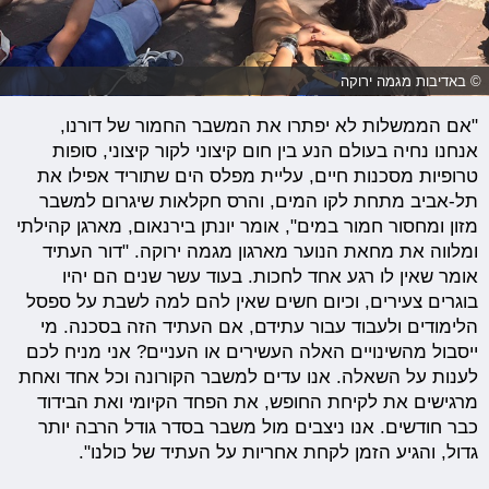
© באדיבות מגמה ירוקה
"אם הממשלות לא יפתרו את המשבר החמור של דורנו,
אנחנו נחיה בעולם הנע בין חום קיצוני לקור קיצוני, סופות
טרופיות מסכנות חיים, עליית מפלס הים שתוריד אפילו את
תל-אביב מתחת לקו המים, והרס חקלאות שיגרום למשבר
מזון ומחסור חמור במים", אומר יונתן בירנאום, מארגן קהילתי
ומלווה את מחאת הנוער מארגון מגמה ירוקה. "דור העתיד
אומר שאין לו רגע אחד לחכות. בעוד עשר שנים הם יהיו
בוגרים צעירים, וכיום חשים שאין להם למה לשבת על ספסל
הלימודים ולעבוד עבור עתידם, אם העתיד הזה בסכנה. מי
ייסבול מהשינויים האלה העשירים או העניים? אני מניח לכם
לענות על השאלה. אנו עדים למשבר הקורונה וכל אחד ואחת
מרגישים את לקיחת החופש, את הפחד הקיומי ואת הבידוד
כבר חודשים. אנו ניצבים מול משבר בסדר גודל הרבה יותר
גדול, והגיע הזמן לקחת אחריות על העתיד של כולנו".