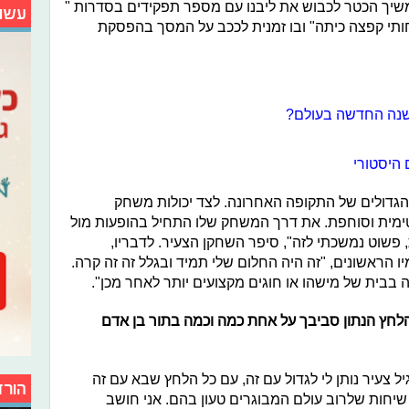
יך הכטר לכבוש את ליבנו עם מספר תפקידים בסדרות "
עשו
חותי קפצה כיתה" ובו זמנית לככב על המסך בהפסקת
 השנה החדשה בעולם?
היסטורי
גדולים של התקופה האחרונה. לצד יכולות משחק
ימית וסוחפת. את דרך המשחק שלו התחיל בהופעות מול
, פשוט נמשכתי לזה", סיפר השחקן הצעיר. לדבריו,
יו הראשונים,
"זה היה החלום שלי תמיד ובגלל זה זה קרה.
ה בבית של מישהו או חוגים מקצועים יותר לאחר מכן".
לחץ הנתון סביבך על אחת כמה וכמה בתור בן אדם
ל צעיר נותן לי לגדול עם זה, עם כל הלחץ שבא עם זה
הורד
שיחות שלרוב עולם המבוגרים טעון בהם. אני חושב