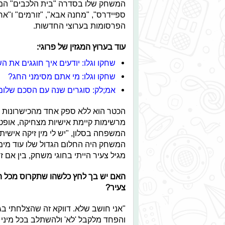
המשחק שלו בסדרה "בית הלכבים" המש
ספיידרס", "מחנה אבא", "זורמים" ו"א
הפרסומות בערוצי החדשות.
עוד בערוץ המגזין של פרוגי:
שחקו וגלו: יודעים איך חוגגים את
שחקו וגלו: מי אתם מסימני החג?
אמ;לק: סוגרים שנה עם הסכם שלום 
הכטר הוא ללא ספק אחד מהכישרונות ה
מרשימות קיימת אישיות מצחיקה, אופט
המשפחה בסלון, "יש לי מין זיקה אישית
המשחק היה החלום הגדול שלו עוד מימ
מגיל צעיר הייתי בחוגי משחק, בין אם ז
האם יש בך לחץ כלשהו שתקרוס מכל ה
צעיר?
"אני חושב שלא. דווקא זה שהצלחתי בגי
והפחד מלקבל 'לא' ולהשתלב בכל מיני 