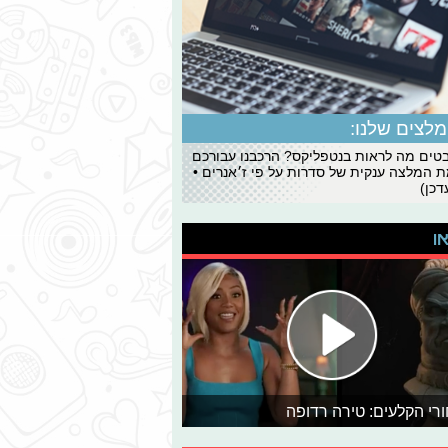
לצים שלנו:
ים מה לראות בנטפליקס? הרכבנו עבורכם
 המלצה ענקית של סדרות על פי ז׳אנרים •
כן)
או
רי הקלעים: טירה רדופה