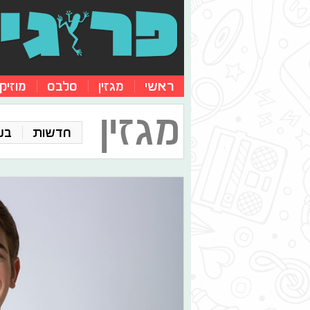
ראשי
מגזין
סלבס
מוזיק
מגזין
חדשות
בע