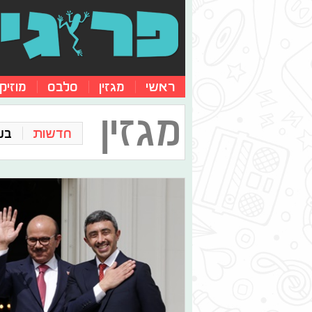
ראשי
מגזין
סלבס
מוזיק
מגזין
חדשות
בע