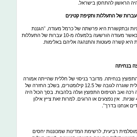
יהיה הראשון להתחסן בישראל.
ברות של התעללות ותקיפת קטינים
ת ובתקשורת היא פרשתה של כרמל מעודה, "הגננת
המתעללת", הורים רבים נשמו לרווחה כאשר מעודה הורשעה בלמעלה מ-10 עברות של התעללות
 היא קשרה פעוטות והתנהגה אליהם באלימות.
הטיפוס של החללית של space X התפוצץ בנחיתה. מדובר בניסוי של חללית שהייתה אמורה
להנחית אסטרונאוטים על מאדים. החללית שוגרה לגובה של 12.5 קילומטרים, בשלב החזרה של
 רכה ואב הטיפוס התפוצץ ועלה בלהבות. בסך הכול היה
דגם ספינת החלל באוויר שש דקות ו-40 שניות. אין נפצעים או הרוגים. למרות זאת צייץ אילון
וסלמית רביעית, לרשימת המדינות שמכוננות יחסים