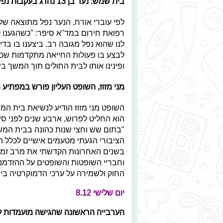
בית שמש: נער בן 13 נהרג בעקבות נפילה מגובה
לפי עוברי אורח, הנער נפל מתוצאה ש
רפואת חירום במד"א סיפר: "כשהגענו ל
לנו שהוא נפל מגובה רב. ביצענו בו בדי
לבצע בו פעולות החייאה מתקדמות שכללו
ופינינו אותו לבית החולים תוך המשך בי
מני מזוז, השופט העליון פורש במפתיע 
השופט מני מזוז הודיע לנשיאת בית המש
הוא החליט לפרוש, ארבע שנים לפני סיו
"בתום שש וחצי שנות כהונה בבית המש
הציבורי הגעתי מטעמים אישיים לכלל ה
בשנים האחרונות הקדשתי את מרב זמני 
וחבריי השופטות והשופטים על ההזדמנו
החוק ולשמירה על ערכי הדמוקרטיה בי
יום שלישי 8.12
הערבייה הראשונה שהגישה מועמדות ל