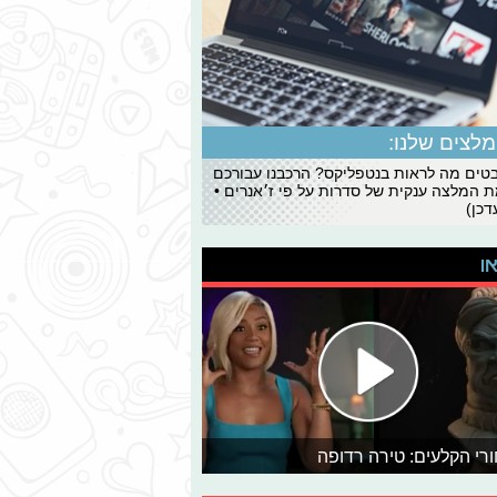
לצים שלנו:
ים מה לראות בנטפליקס? הרכבנו עבורכם
 המלצה ענקית של סדרות על פי ז׳אנרים •
כן)
או
רי הקלעים: טירה רדופה