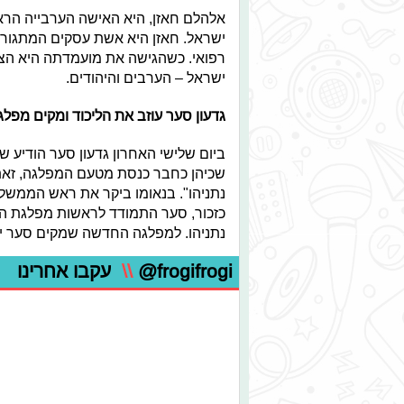
אלהלם חאזן, היא האישה הערבייה הר
ישראל. חאזן היא אשת עסקים המתגורר
רפואי. כשהגישה את מועמדתה היא הצה
ישראל – הערבים והיהודים.
גדעון סער עוזב את הליכוד ומקים מפל
שכיהן כחבר כנסת מטעם המפלגה, זא
נתניהו". בנאומו ביקר את ראש הממשלה
כזכור, סער התמודד לראשות מפלגת הלי
נתניהו. למפלגה החדשה שמקים סער יצטר
@frogifrogi
\\
עקבו אחרינו