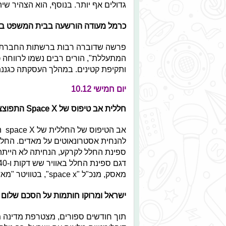
גדולים אף יותר. בנוסף, הוא הצהיר ש
כרמל מעודה הורשעה בבית המשפט בע
פרשה שדוברה רבות ברשתות החברתיו
ותקיפת קטינים. במהלך העסקתה כגננת
יום חמישי 10.12
חללית אב טיפוס של Space X התפוצצה בנחיתה
אב 
ספינת החלל לקרקע, הנחיתה לא הייתה
מאסק, מנכ"ל "space x", בטוויטר "מאדים אנחנו בדרך".
ישראל ומרוקו חותמות על הסכם שלום
תוך חודשים ספורים, מצטרפת מדינה מ