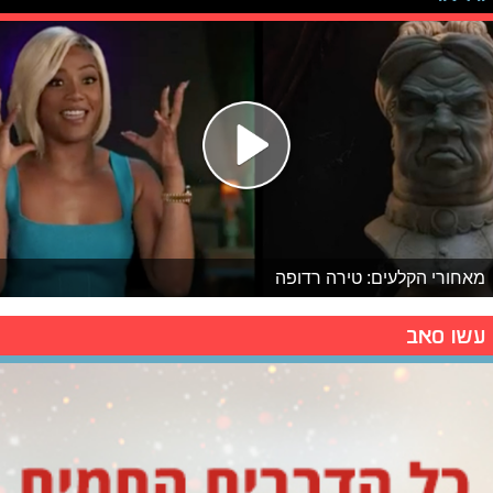
מאחורי הקלעים: טירה רדופה
עשו סאב