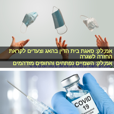
אמ;לק: סאגת בית הדין בהאג וצעדים לקראת
החזרה לשגרה
אמ;לק: השמיים נפתחים והחופים מזדהמים