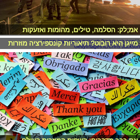
אמ;לק: הסלמה, טילים, מהומות ואזעקות
מייגן היא רובוט? תיאוריות קונספירציה מוזרות