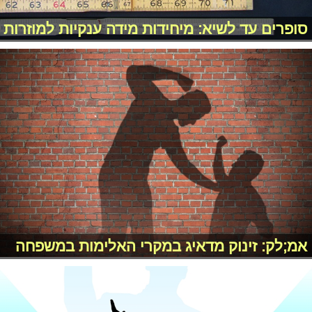
סופרים עד לשיא: מיחידות מידה ענקיות למוזרות
אמ;לק: זינוק מדאיג במקרי האלימות במשפחה