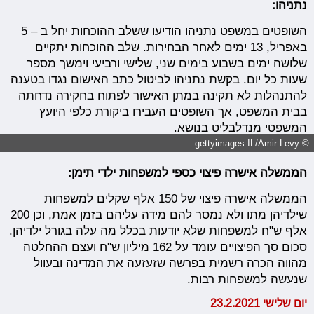
נתניהו:
השופטים במשפט נתניהו הודיעו ששלב ההוכחות יחל ב – 5
באפריל, 13 ימים לאחר הבחירות. שלב ההוכחות יתקיים
שלושה ימים בשבוע בימים שני, שלישי ורביעי וימשך מספר
שעות כל יום. בקשת נתניהו לביטול כתב האישום נגדו בטענה
להתנהלות לא תקינה במתן האישור לפתוח בחקירה נדחתה
בבית המשפט, אך השופטים העבירו ביקורת כלפי היועץ
המשפטי מנדלבליט בנושא.
© gettyimages.IL/Amir Levy
הממשלה אישרה פיצוי כספי למשפחות ילדי תימן:
הממשלה אישרה פיצוי של 150 אלף שקלים למשפחות
שילדיהן מתו ולא נמסר להם מידה עליהם בזמן אמת, וכן 200
אלף ש"ח למשפחות שלא יודעות בכלל מה עלה בגורל ילדיהן.
סכום סך הפיצויים עומד על 162 מיליון ש"ח ועצם ההחלטה
מהווה הכרה רשמית בפרשה שזעזעה את המדינה ובעוול
שנעשה למשפחות רבות.
יום שלישי 23.2.2021