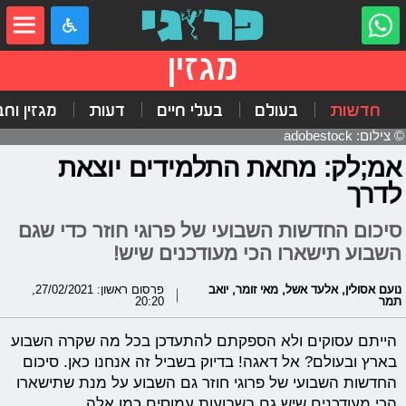
מגזין
חדשות
בעולם
בעלי חיים
דעות
מגזין וח
© צילום: adobestock
אמ;לק: מחאת התלמידים יוצאת
לדרך
סיכום החדשות השבועי של פרוגי חוזר כדי שגם
השבוע תישארו הכי מעודכנים שיש!
נועם אסולין
,
אלעד אשל
,
מאי זומר
,
יואב
פרסום ראשון: 27/02/2021,
תמר
20:20
הייתם עסוקים ולא הספקתם להתעדכן בכל מה שקרה השבוע
בארץ ובעולם? אל דאגה! בדיוק בשביל זה אנחנו כאן. סיכום
החדשות השבועי של פרוגי חוזר גם השבוע על מנת שתישארו
הכי מעודכנים שיש גם בשבועות עמוסים כמו אלה.