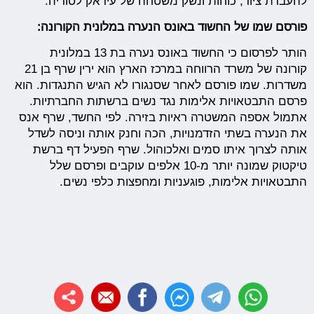
להעברת ציוד, כוחות ונשק משטחה של עיראק לסוריה.
פורסם שמו של החשוד באונס הנערה במלונית הקורונה:
הותר לפרסום כי החשוד באונס נערה בת 13 במלונית
קורונה של משרד הרווחה במרכז הארץ הוא ירין שרף בן 21
משדרות. שמו פורסם לאחר שסנגורו לא הגיש התנגדות. הוא
פרסם התבטאויות אלימות נגד נשים ברשתות החברתיות.
אתמול אספה המשטרה ראיות בזירה. לפי החשד, שרף אנס
את הנערה בשתי הזדמנויות, הכה וחנק אותה וניסה לשדל
אותה לצרוך איתו סמים ואלכוהול. שרף הפעיל דף ברשת
טיקטוק שמונה יותר מ-10 אלפים עוקבים ופרסם שלל
התבטאויות אלימות, פוגעניות ומחפצות כלפי נשים.