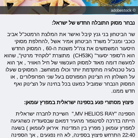
© adobestock
נבחר מסוק התובלה החדש של ישראל:
שר הביטחון בני גנץ קיבל ואישר את המלצת הרמטכ"ל אביב
כוכבי ומנכ"ל משרד הביטחון אמיר אשל ,להחלפת מסוקי
היסעור המשמשים את צה"ל משנות ה-60 , המסוק החדש
הוא ה"סופר יסעור" (CH53K) מתוצרת "לוקהיד מרטין", שהוא
למעשה דומה מאוד למסוק העכשווי של חיל האוויר , אך הוא
בעל טכנולוגיה מתקדמת יותר וכולו ממוחשב. המסוקים שעלו
על השולחן היו הצ'ינוק המפורסם בעל שני הפרופלורים , או
המסוק הנבחר שמוביל כמעט בכל בחינה על הצ'ינוק ואף
חדש ממנו.
פיצוץ מסתורי פגע בספינה ישראלית במפרץ עומאן:
הספינה "MV HELIOS RAY," השייכת לחברה ישראלית
הייתה בדרכה לסינגפור מהעיר דמאם שבסעודיה כשהגיעה
למפרץ עומאן ( מפרץ בין המדינות איראן לעומאן ) בשעה
22:40 התרחש פיצוץ בספינה, לא היו נפגעים , אך הספינה