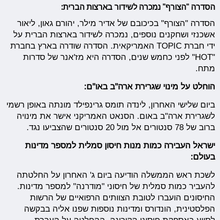
הסדרה "הצורף" נמכרה לשידור בארצות הברית:
הסדרה "הצורף" בכיכובם של אדיר מילר, יהורם גאון, ליאור
אשכנזי ושחקנים נוספים, נמכרה לשידור בארצות הברית על
ידי חברת TOPIC האמריקאית. הסדרה שודרה בארץ בחברת
"HOT" לפני כחמש שנים, הסדרה היא מז'אנר של סדרות
מתח.
הוחלט על מינוי שגרירת ארה"ב באו"ם:
ביום שלישי האחרון, לינדה תומס גרינפילד מונתה באופן רשמי
לשגרירת ארה"ב באום. הסנאט האמריקני אישר את מינויה
ברוב של 78 סנטורים אל מול 20 סנטורים שהצביעו נגד.
ישראל העבירה כמות מנות חיסון סמלית למספר מדינות
בעולם:
לשכת ראש הממשלה הודיעה ביום ג' האחרון על החלטתה
להעביר כמות סמלית של חיסוני "מודרנה" למספר מדינות.
החיסונים הועברו לטובת הצוותים הרפואיים של הרשות
הפלסטינית, הונדורס ומדינות נוספות שפנו אליה בבקשה