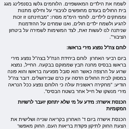
לשמח את הילדים המאושפזים. הלוחמים גלשו בסנפלינג מגג
בית החולים בעודם מחופשים לגיבורי על וחילקו מתנות
וממתקים לילדים. לוחמי הימ"מ מסרו: "מבחינתנו זו זכות
להגיע ולשמח ילדים חולים, ואנו שמחים על ההזדמנות
שניתנה לנו לעשות זאת, לצד המשימות לשמירה על ביטחון
הציבור".
לוחם צה"ל נפצע מירי בראשו:
ביום רביעי האחרון לוחם ביחידת הנח"ל בצה"ל נפצע מירי
בראשו בבסיס מחנה תבץ שממוקם בבקעה. החייל, נמצא
שרוע על הרצפה כאשר הוא סובל מפגיעה בראשו והוא פונה
במסוק לבית החולים הדסה עין כרם שבירושלים. דובר צה"ל
הודיע: "מחקירה ראשונית עולה כי הלוחם נפצע ככל הנראה
מירי מנשקו של חייל אחר בשטח הבסיס".
הכנסת אישרה: מידע על מי שלא יתחסן יועבר לרשויות
המקומיות
הכנסת אישרה ביום ד' האחרון בקריאה שנייה ושלישית את
הצעת החוק לתיקון פקודת בריאות העם. החוק מאפשר