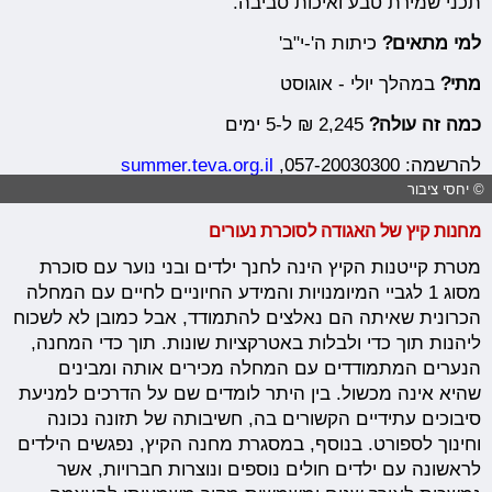
תכני שמירת טבע ואיכות סביבה.
למי מתאים?
כיתות ה'-י"ב'
מתי?
במהלך יולי - אוגוסט
כמה זה עולה?
2,245 ₪ ל-5 ימים
להרשמה: 057-20030300,
summer.teva.org.il
© יחסי ציבור
מחנות קיץ של האגודה לסוכרת נעורים
מטרת קייטנות הקיץ הינה לחנך ילדים ובני נוער עם סוכרת
מסוג 1 לגביי המיומנויות והמידע החיוניים לחיים עם המחלה
הכרונית שאיתה הם נאלצים להתמודד, אבל כמובן לא לשכוח
ליהנות תוך כדי ולבלות באטרקציות שונות. תוך כדי המחנה,
הנערים המתמודדים עם המחלה מכירים אותה ומבינים
שהיא אינה מכשול. בין היתר לומדים שם על הדרכים למניעת
סיבוכים עתידיים הקשורים בה, חשיבותה של תזונה נכונה
וחינוך לספורט. בנוסף, במסגרת מחנה הקיץ, נפגשים הילדים
לראשונה עם ילדים חולים נוספים ונוצרות חברויות, אשר