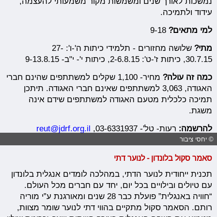
נמשכות לאורך שנים ומשמשות מקור משמעותי להעצמה,
עידוד ולתמיכה.
למי מתאים?
9-18
מתי?
שלושה מחזורים - תלמידי כיתות ה'-ו': 27-
30.7.15, כיתות ז'-ט': 2-6.8.15, כיתות י'- י"ב- 9-13.8.15
כמה זה עולה?
מחיר- 1,100 שקלים למשתתפים שהינם חברי
האגודה, 3,063 למשתתפים שאינם חברי האגודה. תיתכן
תמיכה כלכלית מטעם האגודה למשתתפים שידם אינה
משגת.
להרשמה:
רעות- טל'- 03-6331937,
reut@jdrf.org.il
© יחסי ציבור
סאמר סקול בלונדון - לנוער דתי
תכנית ייחודית לנוער הדתי, במהלכה לומדים אנגלית בלונדון
עם טיולים ובילויים בכל יום, יחד עם חברים מכל העולם.
“חוויה באנגלית” פועלת כבר 28 שנים ומאורגנת ע”י מוריה
רותם. הסאמר סקול מתקיים בהווי דתי לנוער שומר מצוות,