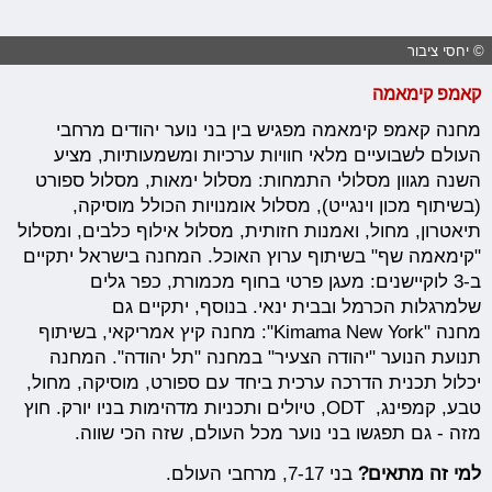
© יחסי ציבור
קאמפ קימאמה
מחנה קאמפ קימאמה מפגיש בין בני נוער יהודים מרחבי
העולם לשבועיים מלאי חוויות ערכיות ומשמעותיות, מציע
השנה מגוון מסלולי התמחות: מסלול ימאות, מסלול ספורט
(בשיתוף מכון וינגייט), מסלול אומנויות הכולל מוסיקה,
תיאטרון, מחול, ואמנות חזותית, מסלול אילוף כלבים, ומסלול
"קימאמה שף" בשיתוף ערוץ האוכל. המחנה בישראל יתקיים
ב-3 לוקיישנים: מעגן פרטי בחוף מכמורת, כפר גלים
שלמרגלות הכרמל ובבית ינאי. בנוסף, יתקיים גם
מחנה "Kimama New York": מחנה קיץ אמריקאי, בשיתוף
תנועת הנוער "יהודה הצעיר" במחנה "תל יהודה". המחנה
יכלול תכנית הדרכה ערכית ביחד עם
ספורט, מוסיקה, מחול,
טבע, קמפינג, ODT, טיולים ותכניות מדהימות בניו יורק. חוץ
מזה - גם תפגשו בני נוער מכל העולם, שזה הכי שווה.
למי זה מתאים?
בני 7-17, מרחבי העולם.