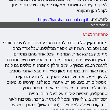
לאורך הקייטנה ומשתנה ממקום למקום. מידע נוסף ניתן
לקבל בקן המקומי.
להרשמה:
https://harshama.noal.org.il
© יחסי ציבור
להתחבר לטבע
מחנות הקיץ של החברה להגנת הטבע מיוחדות לנערים חובבי
טבע וסביבה. השנה יש מספר מסלולים, שכל אחד מהם
מתעסק בנושא אחר. המחנות, שכל אחד מהם מתקיים
במשך חמישה ימים, מתקיימים בבתי ספר שדה של החברה
להגנת הטבע במשך 5 ימים וחלק מהמחנות כוללים גם לינת
שטח לאור ירח. במחנות מגוון פעילויות טבע ואתגר מסביב
לשעון: מפגש עם נוער מכל הארץ, טיולי טבע מרתקים
ומסלולים רטובים, ספורט אתגרי: סנפלינג, קירטיפוס, טיפוס
על חבלים, ספורט ימי: שייט בקיאקים, סירות מרוץ,
שנורקלים, תצפיות ליליות על בעלי חיים, בניית
רפסודות, בישולי שדה ומסלולי אתגר, בריכה, מסיבות לאור
ירח, קורס צלילה למתחילים (כוכב ראשון) וכמובן, דגש על