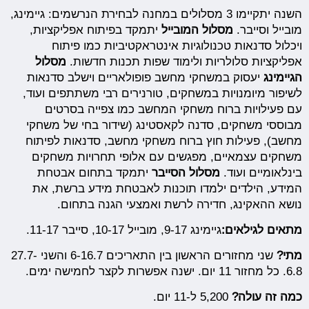
השנה יתקיימו 3 מסלולים במחנה לבחירת הנרשמים: גיימינג,
מובייל וסייבר.
מסלול המובייל
יתמקד בפיתוח אפליקציות,
ויכלול סדנאות טכנולוגיות אינטראקטיביות כמו פיתוח
אפליקציות סלולריות ולימוד שפות תכנות חדשות.
מסלול
הגיימינג
יעסוק במשחקי מחשב פופולאריים וישלב סדנאות
לשיפור מיומנויות במשחקים, טורנירים רבי משתתפים ועוד,
עם פעילויות ברוח משחקי המחשב כמו צפייה בסרטים
מבוססי משחקים, סדנה לקאסטינג (שידור בחי של משחקי
מחשב), פעילות חוץ ברוח משחקי מחשב, סדנאות לפיתוח
משחקים עצמאיים, מפגשים עם אלופי תחרויות משחקים
בינלאומיים ועוד.
מסלול הסייבר
יתמקד בתחום אבטחת
המידע, הילדים ילמדו תוכנות לאבטחת מידע ברשת, את
נושא ההאקינג, חדירה לרשת ואמצעי הגנה בתחום.
מתאים לגילאים:
גיימינג 9-17, מובייל 10-17, סייבר 11-17.
מתי?
שני מחזורים הראשון בין התאריכים 6-16.7 והשני 27.7-
6.8. כל מחזור 11 יום. ישנה אפשרות לקצר לחמישה ימים.
כמה זה עולה?
5,200 ל-11 יום.