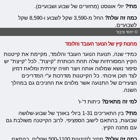
מתי?
יולי אוגוסט (מחזורים של שבוע ושבועיים).
כמה זה עולה?
החל מ-3,590 שקל לשבוע ו-8,590 שקל
לשבועיים.
© יחסי ציבור
מחנות קיץ של הנוער העובד והלומד
כמידי שנה, תנועת הנוער העובד והלומד, מקיימת את קייטנות
הקיץ המסורתיות שלה תחת הכותרת "קייצת". לכל "קייצת" יש
סיפור נושא שמלווה אותה ויוצר חוויה יצירתית ומלאת דמיון
לצד תוכן איכותי. כל הקייטנות מודרכות ע"י המדריכים
הצעירים של התנועה אשר מלווים את החניכים גם במהלך
השנה.
למי זה מתאים?
כיתות ד'-ו'
מתי?
בין התאריכים 1-31 ביולי באורך של שבוע-שלושה
שבועות, בהתאם לישוב הספציפי. לרוב הקייטנה משולבת גם
עם מחנה הקיץ.
כמה זה עולה?
מחיר לקייטנות 500-1100 שקלים, בהתאם