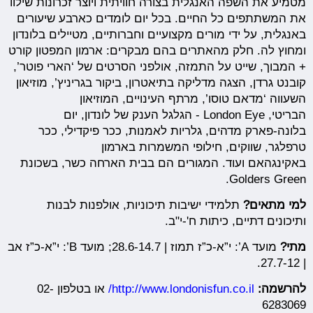
מטמיע את השפה האנגלית בצורה חוויתית ויוצר זכרונות שילוו
את המשתתפים כל החיים. בכל יום לומדים כארבע שיעורים
באנגלית, על ידי מורים מקצועיים וחברותיים, מטיילים בלונדון
ומחוץ לה. חלק מהאתרים בהם מבקרים: ארמון המפטון קורט
+ המבוך, שייט על התמזה, אולפני הסרטים של ‘הארי פוטר’,
קובנט גרדן, הצגה מדליקה בתיאטרון, ביקור בגריניץ’, מוזיאון
השעווה ‘מדאם טוסו’, מרתף העינויים, המוזיאון
הבריטי, London Eye - הגלגל הענק של לונדון, יום
בלונה-פארק מדהים, גלריות לאמנות, ככר פיקדילי, ככר
טרפלגר, שווקים, חילופי המשמרות בארמון
באקינגהאם ועוד. המגורים הם בבית הארחה כשר, בשכונת
Golders Green.
למי מתאים?
תלמידי ישיבות תיכוניות, אולפנות לבנות
ותיכונים דתיים, כיתות ח'-י"ב.
מתי?
מועד A’: י”א-כ”ז תמוז | 28.6-14.7; מועד B’: י”א-כ”ז אב
| 27.7-12.
להרשמה:
http://www.londonisfun.co.il/
או בטלפון 02-
6283069