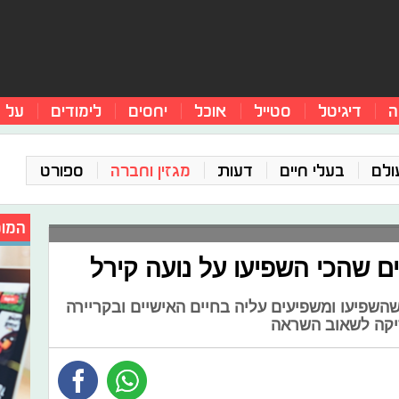
ה
דיגיטל
סטייל
אוכל
יחסים
לימודים
על 
ולם
בעלי חיים
דעות
מגזין וחברה
ספורט
המומ
 שהכי השפיעו על נועה קירל
השפיעו ומשפיעים עליה בחיים האישיים ובקריירה
יקה לשאוב השראה