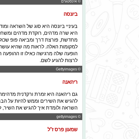
© אינסטגרם
ביונסה
בעיניי ביונסה היא סוג של השראה ומו
היא שרה מדהים, רוקדת מדהים ומשחק
מחדשת, פורצת דרך ומביאה פופ שכולם 
למקומות האלה. לראות מה שהיא עושה,
הופעה שלה מרגישה כאילו זו ההופעה הר
לרצות להגיע לשם.
© Gettyimages
ריהאנה
גם ריהאנה היא זמרת ורקדנית מדהימה,
להגיש את השירים וממש להיות על הבמ
השראה ולומדת איך להגיש את השיר, ל
© gettyimages
שמעון פרס ז"ל