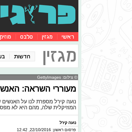
ראשי
מגזין
סלבס
מוזיק
מגזין
חדשות
בע
© צילום: GettyImages
מעוררי השראה: האנשים
נועה קירל מספרת לנו על האנשים ש
המוזיקלית שלה, מהם היא לא מפס
נועה קירל
פרסום ראשון: 22/10/2016, 12:42