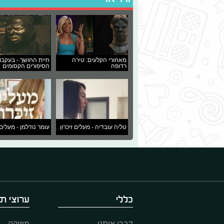
מאחורי הקלעים: טירה
חיית החושך - בעקבו
רדופה
הסיפורים הקסומים
טליה עובדיה - מעלים זיכרון
עומר נודלמן - מעלים 
כללי
ערוצי תו
דברו איתנו
מוזיקה