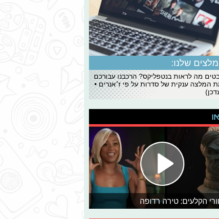
לצים שלנו:
ים מה לראות בנטפליקס? הרכבנו עבורכם
 המלצה ענקית של סדרות על פי ז׳אנרים •
כן)
או
רי הקלעים: טירה רדופה