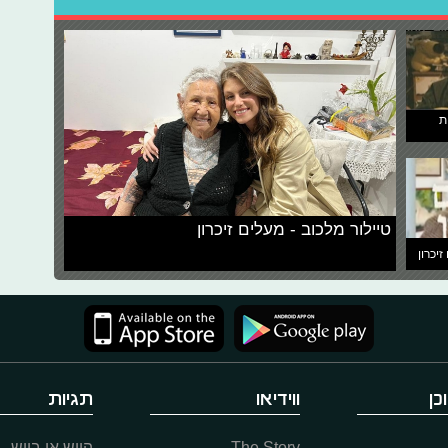
ת
טיילור מלכוב - מעלים זיכרון
זיכרון
כן
ווידיאו
תגיות
The Story
היוש או ביוש