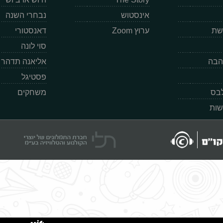
אינסטוש
נבחרי השנה
רשת
ערוץ Zoom
דאנסטורי
סוי לונה
הבה
אליאנה תדהר
פסטיגל
לבס
משחקים
שות