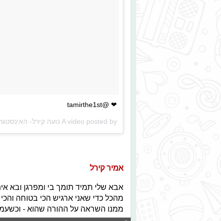
❤ @tamirthe1st
A video posted by נועה קירל- האינסטגרם הרשמי שלי (@noakirel_) on
אמיר קירל
אבא שלי תמיד תומך בי ומפרגן ובא איתי
מהכל כדי שאני ארגיש הכי בטוחה והכי 
ממנו השראה על ההורה שהוא - וכשעמוס