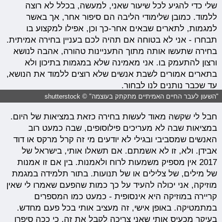
שלי כדי להגיע לכל שיעור שאני, למעשה, בכלל לא רוצה
ללמוד. כמובן שלימודי הליבה הם סיפור אחר, אך באשר
למגמות, לתארים שבאים אחר-כך וכן, אפילו למקצוע בו
תבחרו - אני לא בטוחה אם תהיה לכם בעניין בחירה אמיתית.
בחירה שתעשו אותה מתוך התעניינות טהורה, אהבה לנושא
ורצון להתעמק בו. אני מאמינה שלא במגמות בתיכון ולא
בתארים אמורים לשבת אנשים שלא רוצים ללמוד את הנושא,
עד שכבר נותנים לנו לבחור.
"השעון לעבר החיים האמיתיים מתקתק בעוצמה" © shutterstock
חבל לי שקשה מאוד לעשות בחירה כזאת במציאות של היום.
במציאות שבה לא מעריכים פילוסופים, שבה כמעט רוב
האנשים שמסביבי ובגילי לא יודעים מי זה קרל מרקס או דוד
אבידן. ולא, זו לא אשמתם. אם תשאלו אותי, בישראל של
2017 אין מספיק משמעות לרוח ולאמנות. בין אם זו אמנות
של מילים, של צלילים או של תנועות. בתור תלמידה במגמת
מוזיקה, אני יכולה להעיד על כך כמות שהפעם שאמרו לי שאין
קריירה במוזיקה היא אינסופית - כמעט כמו המספרים
במתמטיקה. באופן אישי, זה מעציב אותי בכל פעם מחדש.
בעיקר מכעיס אותי שאני צריכה לקבל את זה, כי ככה סיפרו