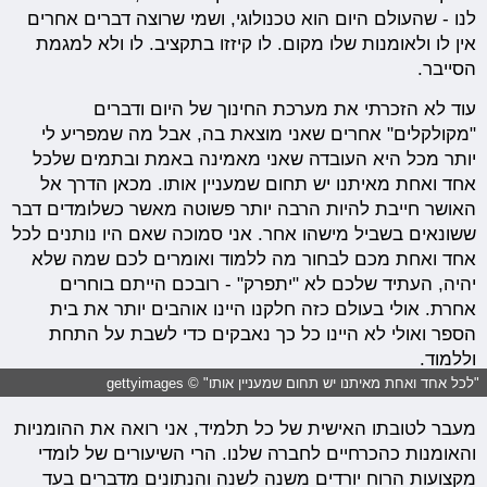
לנו - שהעולם היום הוא טכנולוגי, ושמי שרוצה דברים אחרים
אין לו ולאומנות שלו מקום. לו קיזזו בתקציב. לו ולא למגמת
הסייבר.
עוד לא הזכרתי את מערכת החינוך של היום ודברים
"מקולקלים" אחרים שאני מוצאת בה, אבל מה שמפריע לי
יותר מכל היא העובדה שאני מאמינה באמת ובתמים שלכל
אחד ואחת מאיתנו יש תחום שמעניין אותו. מכאן הדרך אל
האושר חייבת להיות הרבה יותר פשוטה מאשר כשלומדים דבר
ששונאים בשביל מישהו אחר. אני סמוכה שאם היו נותנים לכל
אחד ואחת מכם לבחור מה ללמוד ואומרים לכם שמה שלא
יהיה, העתיד שלכם לא "יתפרק" - רובכם הייתם בוחרים
אחרת. אולי בעולם כזה חלקנו היינו אוהבים יותר את בית
הספר ואולי לא היינו כל כך נאבקים כדי לשבת על התחת
וללמוד.
"לכל אחד ואחת מאיתנו יש תחום שמעניין אותו" © gettyimages
מעבר לטובתו האישית של כל תלמיד, אני רואה את ההומניות
והאומנות כהכרחיים לחברה שלנו. הרי השיעורים של לומדי
מקצועות הרוח יורדים משנה לשנה והנתונים מדברים בעד