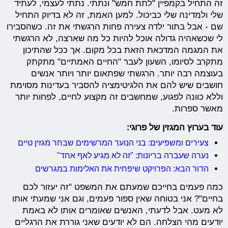
זה התחיל בקמפיין "לתת חמש" ונתתי. נתתי לעצמי, לעתיד
שלי ולמדינה שלי כביכול. למען האמת, זה לא בדיוק התחיל
שם - אבל בתור ילדה צעירה פחות הרגשתי את זה. כשהסבירו
לי שכשאהיה גדולה אוכל להיות כל מה שארצה, לא הרגשתי
את המגמה המדכאת הזאת בכל מקום. אך ככל שהתיכון
מתקרב לסיומו, השעון לעבר "החיים האמתיים" מתקתק
בעוצמה רבה יותר. הרגשתי שפתאום יותר ויותר אנשים
חושבים שיש להם את הלגיטימציה להסביר בעדינות מסוימת
וללא כוונה לפגוע, שמחשבים זה מקצוע לחיים, לפחות יותר
מאשר ספרות.
עוד בערוץ המגזין של פרוגי:
צעירים ומשפיעים: בני הנוער המרשימים שבחר מגזין טיים
נערה שעברה בריונות: "זה לא מגיע לאף אחד"
הדור הבא: הפרויקט שיפחית את האלימות במגרשים
כמה פעמים בחייכם שמעתם את המשפט "זה יעזור לכם
בחיים"? אני בטוחה שאין ספור פעמים, וגם אני שמעתי אותו
לא מעט. אבל לדעתי, האנשים שאומרים אותו לא באמת
יודעים מהי הצלחה. הם לא יודעים שאני גוררת את הרגליים