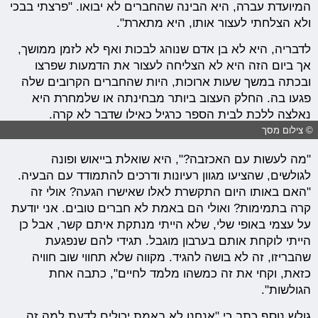
המיועדת עברה, היא הבינה שהחברים לא יבואו. "פרצתי בבכי
ולא הצלחתי לעצור אותו, היא מתארת".
לדבריה, היא לא בן אדם שנוהג לבכות ואף לא לזמן ממושך,
אך ביום הזה היא לא הצליחה לעצור את הדמעות שפרצו
ובכתה במשך שעות ארוכות, היות שהחברים הקרובים שלה
פגעו בה. החלק העצוב ביותר מבחינתה או שלמחרת היא
נאלצה ללכת לבית הספר כרגיל כאילו שדבר לא קרה.
© צילום מסך
"מה לעשות עם האכזבה?", היא שואלת בייאוש ופונה
לגולשים, שהציעו מגוון רעיונות ודרכים להתמודד עם הבעיה.
"האם באותו היום התקשרת לאלו שאישרו הגעה? אולי זה
קרה בתמימות? ואולי הם באמת לא חברים טובים. אני יודעת
על עצמי באופי שלי, שלא הייתי מנתקת איתם קשר, אבל כן
הייתי לוקחת אותם בערבון מוגבל. תגידי להם שנפגעת
שהבריזו, זה לא בושה להגיד. מקווה שלא תחווי שוב חוויה
כזאת, וקחי את זה כמשהו מלמד לחיים", כתבה אחת
הגולשות".
גולש נוסף כתב כי "אנחנו לא באמת יכולים לדעת למה זה