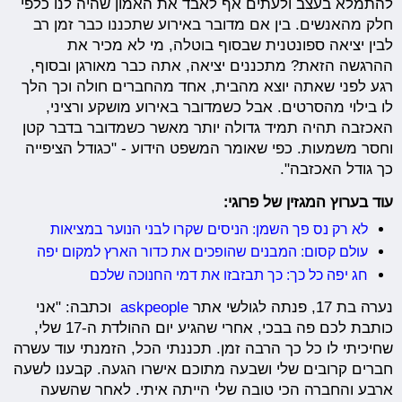
להתמלא בעצב ולעתים אף לאבד את האמון שהיה לנו כלפי
חלק מהאנשים. בין אם מדובר באירוע שתכננו כבר זמן רב
לבין יציאה ספונטנית שבסוף בוטלה, מי לא מכיר את
ההרגשה הזאת? מתכננים יציאה, אתה כבר מאורגן ובסוף,
רגע לפני שאתה יוצא מהבית, אחד מהחברים חולה וכך הלך
לו בילוי מהסרטים. אבל כשמדובר באירוע מושקע ורציני,
האכזבה תהיה תמיד גדולה יותר מאשר כשמדובר בדבר קטן
וחסר משמעות. כפי שאומר המשפט הידוע - "כגודל הציפייה
כך גודל האכזבה".
עוד בערוץ המגזין של פרוגי:
לא רק נס פך השמן: הניסים שקרו לבני הנוער במציאות
עולם קסום: המבנים שהופכים את כדור הארץ למקום יפה
חג יפה כל כך: כך תבזבזו את דמי החנוכה שלכם
נערה בת 17, פנתה לגולשי אתר
askpeople
וכתבה: "אני
כותבת לכם פה בבכי, אחרי שהגיע יום ההולדת ה-17 שלי,
שחיכיתי לו כל כך הרבה זמן. תכננתי הכל, הזמנתי עוד עשרה
חברים קרובים שלי ושבעה מתוכם אישרו הגעה. קבענו לשעה
ארבע והחברה הכי טובה שלי הייתה איתי. לאחר שהשעה