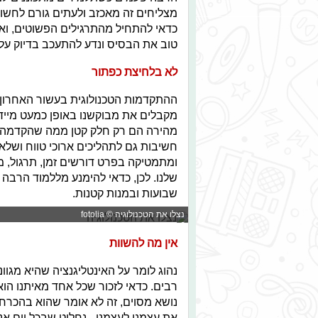
מצליחים זה מאכזב ולעתים גורם לחשוב
כדאי להתחיל מהתרגילים הפשוטים, ואז 
טוב את הבסיס ונדע להתעכב בדיוק על
לא בלחיצת כפתור
ההתקדמות הטכנולוגית בעשור האחרון ה
מקבלים את מבוקשנו באופן כמעט מיידי
מהירה הם רק חלק קטן ממה שהקדמה הר
חשיבות גם לתהליכים ארוכי טווח ושלא
ומתמטיקה בפרט דורשים זמן, תרגול, מ
שלנו. לכן, כדאי להימנע מללמוד הרבה
שבועות ובמנות קטנות.
נצלו את הטכנולוגיה © fotolia
אין מה להשוות
נהוג לומר על האינטליגנציה שהיא מגוונ
רבים. כדאי לזכור שכל אחד מאיתנו הו
נושא מסוים, זה לא אומר שהוא בהכרח 
את עצמנו לעצמנו - נחליט שבכל יום אנ