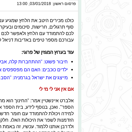
פרסום ראשון: 03/01/2018, 13:00
כולנו מכירים היטב את הלחץ שמגיע עם
סוף תרגולים, חרישות, סיכומים ובעיק
לכם להתמודד עם הלחץ ולאפשר לכם להג
עבורכם מספר טיפים באדיבות דניאל קו
עוד בערוץ המגזין של פרוגי:
חיבור פשוט: "ההתחברות קלה, אבל
ילדים כוכבים: האם הם מפספסים 
מייצגים את ישראל בגרמניה: "הסבר
אם אין אני לי מי לי
אלברט איינשטיין אמר: "החינוך הוא 
הספר". ואכן, בנוסף לידע, בית הספר א
למידה ויכולת להתמודד עם חומר חדש 
הזדמנות לשפר את היכולות האלו. חלקנ
ולדרבן אותנו ללמוד. עכשיו, זה באמת ת