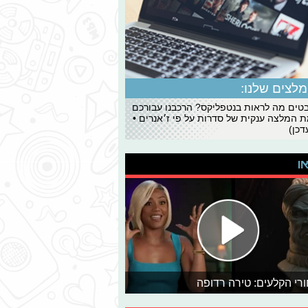
לצים שלנו:
ים מה לראות בנטפליקס? הרכבנו עבורכם
 המלצה ענקית של סדרות על פי ז׳אנרים •
כן)
או
רי הקלעים: טירה רדופה