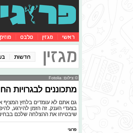
ראשי
מגזין
סלבס
מוזיק
מגזין
חדשות
בע
© צילום: Fotolia
מתכוננים לבגרויות החו
גם אתם לא עומדים בלחץ המציף א
בצעדי הענק. זה הזמן להירגע, להי
שיבטיחו את ההצלחה שלכם בבחינו
פרוגי