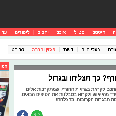
ה
דיגיטל
סטייל
אוכל
יחסים
לימודים
על 
ולם
בעלי חיים
דעות
מגזין וחברה
ספורט
המומ
רף? כך תצליחו ובגדול
תכם לקראת בגרויות החורף, שמתקרבות אלינו
פרד מהייאוש ולקרוא בסבלנות את הטיפים הבאים,
ת הבגרות הקרובות. בהצלחה!