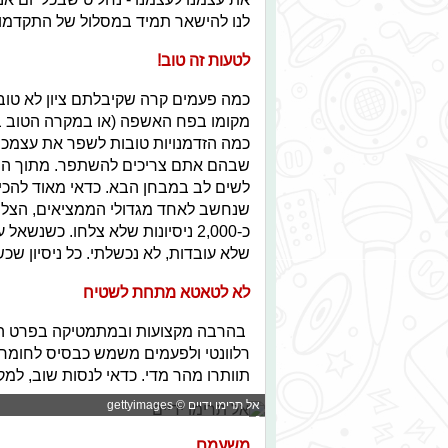
לנו להישאר תמיד במסלול של התקדמו
לטעות זה טוב!
כמה פעמים קרה שקיבלתם ציון לא טו
מקומו בפח האשפה (או במקרה הטוב ב
כמה הזדמנויות טובות לשפר את עצמכם
שבהם אתם צריכים להשתפר. מתוך המבח
לשים לב במבחן הבא. כדאי מאוד להכין ת
שנחשב לאחד מגדולי הממציאים, הצלי
כ-2,000 ניסיונות שלא צלחו. כשנ
שלא עובדות, לא נכשלתי. כל ניסיון שכש
לא לטאטא מתחת לשטיח
בהרבה מקצועות ובמתמטיקה בפרט החומ
רלוונטי ולפעמים משמש כבסיס לחומר ה
תוותרו מהר מדי. כדאי לנסות שוב, ל
אל תרימו ידיים © gettyimages
משעמם