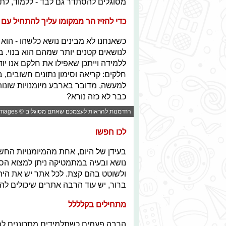
מסוגלים להסתדר גם לבד - ללמוד, לתר
כדי להזיז הר ממקומו עליך להתחיל עם 
כשאנחנו לא מבינים נושא כלשהו - הוא 
לנושאים קטנים יותר שמהם הוא בנוי. 
ללמידה וייתכן שאפילו את חלקם אנו י
חלקים: קריאה וסימון נתונים חשובים,
למעשה, מדובר בארבע מיומנויות שונות
כבר לא כזה נורא?
הזדמנות להראות לעצמכם שאתם מסוגלים © gettyimages
לכו חפשו
בעידן של היום, אחת מהמיומנויות החש
נושא ובעיה במתמטיקה ניתן למצוא הסבר
ולשוטט בהם קצת. לכל אתר יש את הית
ברור, יש עוד הרבה אתרים שיכולים להצ
מתחילים בקלללל
הרבה פעמים כשתלמידים מתכוננים למ