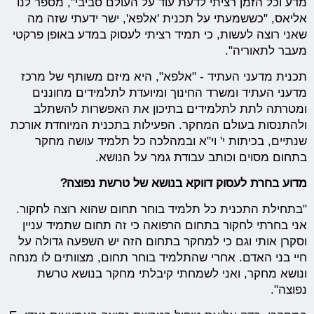
מדע וכל הזמן רציתי לדעת עוד על העולם סביבי", מספר לנו
אליאס, "כששמעתי על תכנית 'אלפא', ישר ידעתי שזה מה
שאני רוצה לעשות, כי תמיד רציתי לעסוק במדע באופן פרקטי
מעבר לתאוריה".
תכנית מדעני העתיד - "אלפא", היא מיזם משותף של מרכז
מדעני העתיד ומשרד החינוך ומיועדת לתלמידים מחוננים
ומטרתה לתת לתלמידים בתיכון את האפשרות להשתלב
ולהתנסות בעולם המחקר. הפעילות בתכנית המיוחדת אורכת
שנתיים, בכיתות י' וי"א ובמהלכה כל תלמיד עושה מחקר
בתחום מסוים וכותב עבודת גמר על הנושא.
מדוע בחרת לעסוק דווקא בנושא של טרשת נפוצה?
"בתחילת התכנית כל תלמיד בוחר תחום שהוא רוצה לחקור.
אני בחרתי לחקור בתחום הרפואה כי זה תחום שתמיד עניין
וסקרן אותי וגם כי למחקר בתחום הזה יש השפעה גדולה על
חיי בני האדם. אחרי שהתלמיד בוחר תחום, מצוותים לו מנחה
ונושא מחקר, ואני לשמחתי קיבלתי מחקר בנושא טרשת
נפוצה".