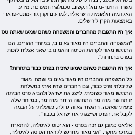
בישראל 2019", בניהולו של מוזיאון המדע בירושלים ובשיתוף
משרד החינוך-מינהל תקשוב, טכנולוגיה ומערכות מידע,
האקדמיה הלאומית הישראלית למדעים וקרן גורן-מונטי-פרארי
באמצעות הקרן לירושלים.
איך היו התגובות מהחברים והמשפחה כשהם שמעו שאתה טס ל
"המשפחה והחברים היו מאוד גאים בי, במיוחד ההורים. הם
התרגשו מאוד לקראת הטיסה והאמינו בי שאני אצליח לזכות
בפרס בתחרות".
איך היו התגובות כשהם שמעו שזכית בפרס כבוד בתחרות?
כל המשפחה והחברים היו מאוד גאים בי ושמחו מאוד
שקיבלתי פרס כבוד, וגם החברים שהיו איתי במשלחת
התרגשו מאוד כשזכיתי. לייצג את ישראל ולהביא פרס הביתה
זו תחושה מדהימה התחושה הייתה מדהימה, במיוחד שלא
ציפיתי שאזכה. הרגשתי גאווה גדולה, כשעליתי על הבמה
לקבל את הפרס ושייצגתי את ישראל בכבוד".
אליאס כמובן גם זכה בפרס - הוא יטוס לאיטליה, להתארח
במרכז מחקר. "אני מאוד מתרגש לקראת הטיסה לאיטליה,