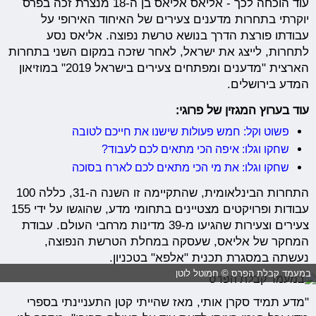
עוד הוכחה לכך - אליאס אליאס בן ה-18 מנצרת זכה בפרס
יוקרתי בתחרות מדענים צעירים של האיחוד האירופי על
עבודתו פורצת הדרך בנושא טרשת נפוצה. אליאס נסע
לתחרות, לייצג את ישראל, לאחר שזכה במקום השני בתחרות
הארצית "מדענים ומפתחים צעירים בישראל 2019" במוזיאון
המדע בירושלים.
עוד בערוץ המגזין של פרוגי:
פשוט וקל: חמש פעולות שישנו את חייכם לטובה
שחקו וגלו: איפה הכי מתאים לכם לעבוד?
שחקו וגלו: את מי הכי מתאים לכם לארח בסוכה
התחרות הבינלאומית, שהתקיימה זו השנה ה-31, כללה 100
עבודות ופרויקטים מצטיינים בתחומי מדע, שהוגשו על ידי 155
צעירים וצעירות שהגיעו מ-39 מדינות מרחבי העולם. עבודת
המחקר של אליאס, שעסקה במחלת הטרשת הנפוצה,
נעשתה במסגרת תכנית "אלפא" בטכניון.
במעמד קבלת הפרס © חמוטל לוטן
"מדע תמיד סקרן אותי, מאז שהייתי קטן התעניינתי בספרי