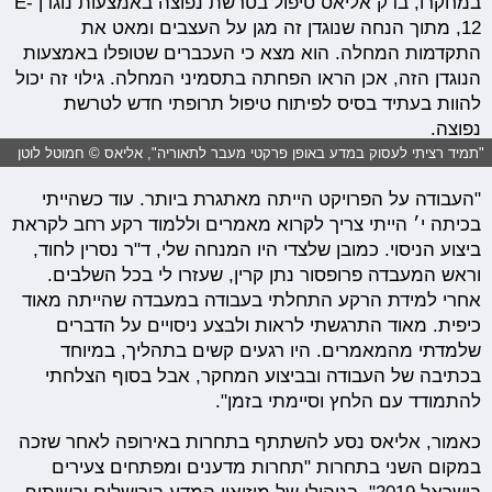
במחקרו, בדק אליאס טיפול בטרשת נפוצה באמצעות נוגדן E-
12, מתוך הנחה שנוגדן זה מגן על העצבים ומאט את
התקדמות המחלה. הוא מצא כי העכברים שטופלו באמצעות
הנוגדן הזה, אכן הראו הפחתה בתסמיני המחלה. גילוי זה יכול
להוות בעתיד בסיס לפיתוח טיפול תרופתי חדש לטרשת
נפוצה.
"תמיד רציתי לעסוק במדע באופן פרקטי מעבר לתאוריה", אליאס © חמוטל לוטן
"העבודה על הפרויקט הייתה מאתגרת ביותר. עוד כשהייתי
בכיתה י׳ הייתי צריך לקרוא מאמרים וללמוד רקע רחב לקראת
ביצוע הניסוי. כמובן שלצדי היו המנחה שלי, ד"ר נסרין לחוד,
וראש המעבדה פרופסור נתן קרין, שעזרו לי בכל השלבים.
אחרי למידת הרקע התחלתי בעבודה במעבדה שהייתה מאוד
כיפית. מאוד התרגשתי לראות ולבצע ניסויים על הדברים
שלמדתי מהמאמרים. היו רגעים קשים בתהליך, במיוחד
בכתיבה של העבודה ובביצוע המחקר, אבל בסוף הצלחתי
להתמודד עם הלחץ וסיימתי בזמן".
כאמור, אליאס נסע להשתתף בתחרות באירופה לאחר שזכה
במקום השני בתחרות "תחרות מדענים ומפתחים צעירים