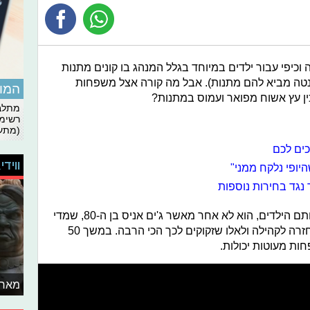
 וכיפי עבור ילדים במיוחד בגלל המנהג בו קונים מתנות
נטה מביא להם מתנות). אבל מה קורה אצל משפחות
המומ
כין עץ אשוח מפואר ועמוס במתנות?
מתלבט
רשימת
(מתעד
כים לכם
ווידי
יופי נלקח ממני"
 נגד בחירות נוספות
אחד מהאנשים שדואגים לשמח את אותם הילדים, הוא לא אחר מאשר ג'ים אניס בן ה-80, שמדי
שנהף בעונת החגים, הוא דואג לתרום חזרה לקהילה ולאלו שזקוקים לכך הכי הרבה. במשך 50
חות מעוטות יכולות.
מאחו