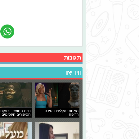
תגובות
ווידיאו
מאחורי הקלעים: טירה
חיית החושך - בעקבו
רדופה
הסיפורים הקסומים