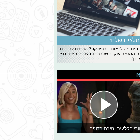
לצים שלנו:
ים מה לראות בנטפליקס? הרכבנו עבורכם
 המלצה ענקית של סדרות על פי ז׳אנרים •
כן)
או
רי הקלעים: טירה רדופה