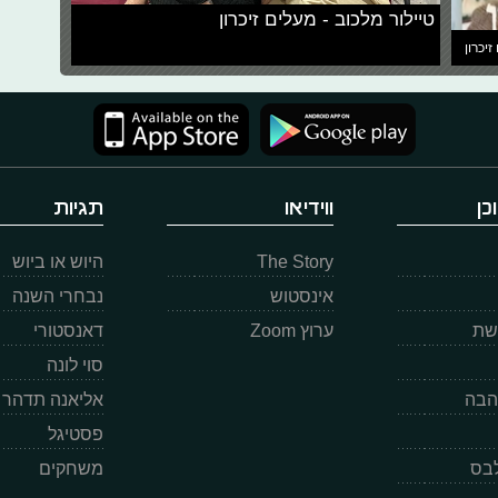
טיילור מלכוב - מעלים זיכרון
זיכרון
כן
ווידיאו
תגיות
The Story
היוש או ביוש
אינסטוש
נבחרי השנה
רשת
ערוץ Zoom
דאנסטורי
סוי לונה
הבה
אליאנה תדהר
פסטיגל
לבס
משחקים