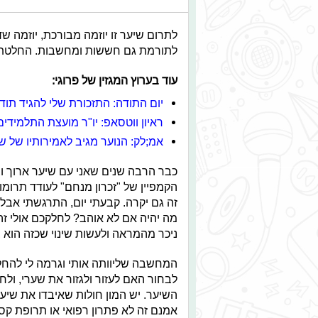
לתרום שיער זו יוזמה מבורכת, יוזמה 
לתורמת גם חששות ומחשבות. החלטתי
עוד בערוץ המגזין של פרוגי:
יום התודה: התזכורת שלי להגיד תוד
ראיון ווטסאפ: יו"ר מועצת התלמידי
אמ;לק: הנוער מגיב לאמירותיו של ש
כבר הרבה שנים שאני עם שיער ארוך וב
הקמפיין של "זכרון מנחם" לעודד תרומ
זה גם יקרה. קבעתי יום, התרגשתי אבל
מה יהיה אם לא אוהב? לחלקכם אולי זה 
ניכר מהמראה ולעשות שינוי שכזה הוא
המחשבה שליוותה אותי וגרמה לי להחלי
לבחור האם לעזור ולגזור את שערי, ולחו
השיער. יש המון חולות שאיבדו את שיער
אמנם זה לא פתרון רפואי או תרופת 