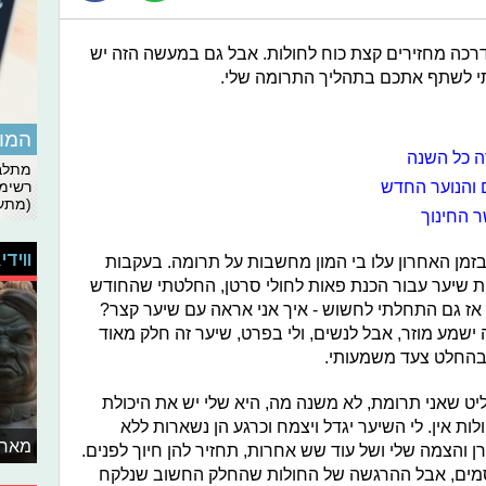
שדרכה מחזירים קצת כוח לחולות. אבל גם במעשה הזה יש
 לשתף אתכם בתהליך התרומה שלי.
המומ
ה כל השנה
מתלבט
ם והנוער החדש
רשימת
(מתעד
ר החינוך
ווידי
זמן האחרון עלו בי המון מחשבות על תרומה. בעקבות
ות שיער עבור הכנת פאות לחולי סרטן, החלטתי שהחודש
 אז גם התחלתי לחשוש - איך אני אראה עם שיער קצר?
ישמע מוזר, אבל לנשים, ולי בפרט, שיער זה חלק מאוד
 בהחלט צעד משמעותי.
ט שאני תרומת, לא משנה מה, היא שלי יש את היכולת
לות אין. לי השיער יגדל ויצמח וכרגע הן נשארות ללא
מאחו
ן והצמה שלי ושל עוד שש אחרות, תחזיר להן חיוך לפנים.
קסמים, אבל ההרגשה של החולות שהחלק החשוב שנלקח