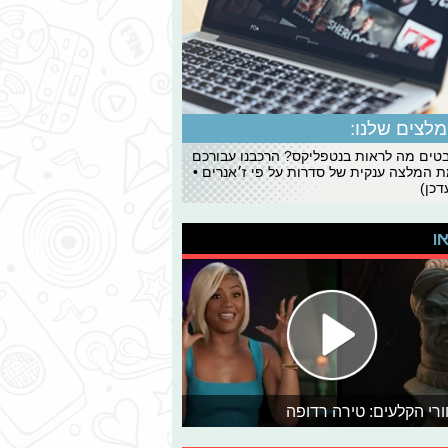
לצים שלנו:
ים מה לראות בנטפליקס? הרכבנו עבורכם
 המלצה ענקית של סדרות על פי ז׳אנרים •
כן)
או
רי הקלעים: טירה רדופה