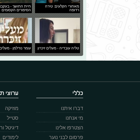
מאחורי הקלעים: טירה
חיית החושך - בעקבו
רדופה
הסיפורים הקסומים
טליה עובדיה - מעלים זיכרון
עומר נודלמן - מעלים 
כללי
ערוצי תו
דברו איתנו
מוזיקה
מי אנחנו
סטייל
הצטרפו אלינו
דיגיטל ו
פרסום לבני נוער
לימודים