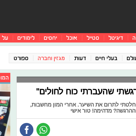
ה
דיגיטל
סטייל
אוכל
יחסים
לימודים
על 
ולם
בעלי חיים
דעות
מגזין וחברה
ספורט
המומ
גשתי שהעברתי כוח לחולים"
חלטתי לתרום את השיער. אחרי המון מחשבות,
ההרגשה? מדהימה! טור אישי