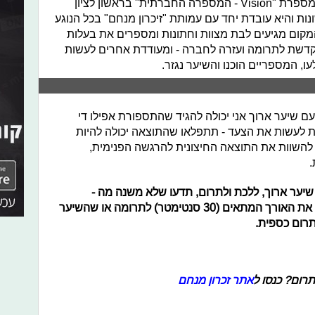
לאחר החששות וההתלבטויות הגעתי למספרת "Vision - המספרה החברתית" בראשון לציון
מות שונות והיא עובדת יחד עם עמותת "זיכרון מנחם" בכל הנוגע
קום מגיעים לבת מצוות וחתונות ומספרים את בעלות
דשת לתרומה ועזרה לחברה - ומעודדת אחרים לעשות
ו, המספריים הוכנו והשיער נגזר.
 שיער ארוך אני יכולה להגיד שהתספורת אפילו די
 לעשות את הצעד - תתפלאו שהתוצאה יכולה להיות
להשוות את התוצאה החיצונית להרגשה הפנימית,
.
ו שיער ארוך, ללכת ולתרום, תדעו שלא משנה מה -
ההרגשה שווה את הכל. גם אם אין לכם את האורך המתאים (30 סנטימטר) לתרומה או שהשיער
תרום כספית.
תרום? כנסו ל
אתר זכרון מנחם