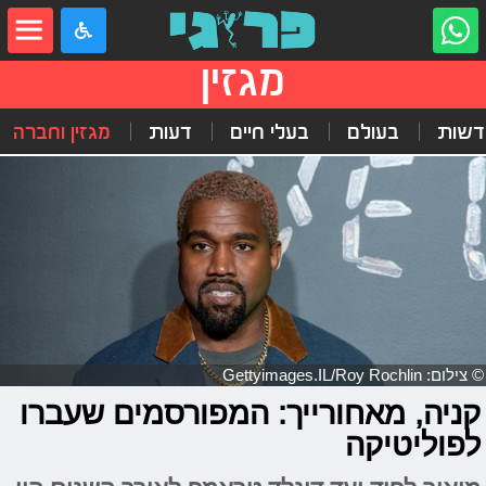
מגזין
דשות
בעולם
בעלי חיים
דעות
מגזין וחברה
© צילום: Gettyimages.IL/Roy Rochlin
קניה, מאחורייך: המפורסמים שעברו
לפוליטיקה