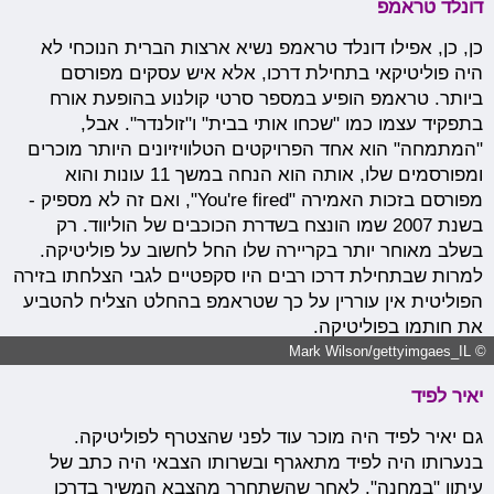
דונלד טראמפ
כן, כן, אפילו דונלד טראמפ נשיא ארצות הברית הנוכחי לא
היה פוליטיקאי בתחילת דרכו, אלא איש עסקים מפורסם
ביותר. טראמפ הופיע במספר סרטי קולנוע בהופעת אורח
בתפקיד עצמו כמו "שכחו אותי בבית" ו"זולנדר". אבל,
"המתמחה" הוא אחד הפרויקטים הטלוויזיונים היותר מוכרים
ומפורסמים שלו, אותה הוא הנחה במשך 11 עונות והוא
מפורסם בזכות האמירה "You're fired", ואם זה לא מספיק -
בשנת 2007 שמו הונצח בשדרת הכוכבים של הוליווד.
רק
בשלב מאוחר יותר בקריירה שלו החל לחשוב על פוליטיקה.
למרות שבתחילת דרכו רבים היו סקפטיים לגבי הצלחתו בזירה
הפוליטית אין עוררין על כך שטראמפ בהחלט הצליח להטביע
את חותמו בפוליטיקה.
© Mark Wilson/gettyimgaes_IL
יאיר לפיד
גם יאיר לפיד היה מוכר עוד לפני שהצטרף לפוליטיקה.
בנערותו היה לפיד מתאגרף ובשרותו הצבאי היה כתב של
עיתון "במחנה". לאחר שהשתחרר מהצבא המשיך בדרכו