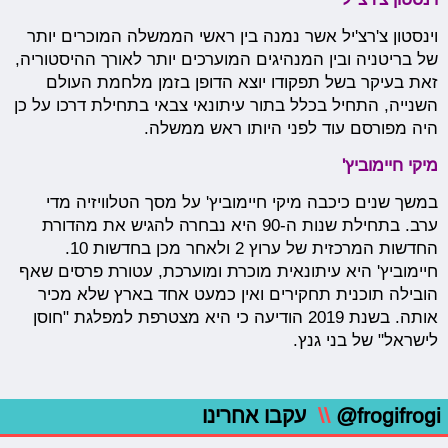
וינסטון צ'רצ'יל אשר נמנה בין ראשי הממשלה המוכרים יותר
של בריטניה ובין המנהיגים המוערכים יותר לאורך ההיסטוריה,
זאת בעיקר בשל תפקודו יוצא הדופן בזמן מלחמת העולם
השנייה, התחיל בכלל בתור עיתונאי צבאי בתחילת דרכו על כן
היה מפורסם עוד לפני היותו ראש ממשלה.
מיקי חיימוביץ'
במשך שנים כיכבה מיקי חיימוביץ' על מסך הטלוויזיה מדי
ערב. בתחילת שנות ה-90 היא נבחרה להגיש את מהדורת
החדשות המרכזית של ערוץ 2 ולאחר מכן בחדשות 10.
חיימוביץ' היא עיתונאית מוכרת ומוערכת, עטורת פרסים שאף
הובילה תוכנית תחקירים ואין כמעט אחד בארץ שלא מכיר
אותה. בשנת 2019 הודיעה כי היא מצטרפת למפלגת "חוסן
לישראל" של בני גנץ.
@frogifrogi
\\
עקבו אחרינו