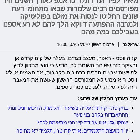
מיאיר לפיד ועד דונלד טראמפ לאורך השנים היו
מפורסמים רבים שלמרות שבאו מתחומי דעת
שונים החליטו לנסות את מזלם בפוליטיקה
ולמרבה ההפתעה דווקא הלך להם לא רע אספנו
בשבילכם כמה מהם
שיראל נר
פרסום ראשון: 07/07/2020, 16:00
קניה ווסט - ראפר, מעצב בגדים, בעלה של קים קרדשיאן
ובעיקר כזה שאוהב תשומת לב, הודיע כי הוא מתכוון לרוץ
לנשיאות ארצות הברית בבחירות הקרובות, אך תאמינו או לא
ווסט הוא ממש לא המפורסם הראשון שעושה את המעבר
הזה לפוליטיקה, לפניכם כמה נוספים.
עוד בערוץ המגזין של פרוגי:
בתקופת הקורונה: עלייה בשיעור האלימות, הדיכאון וניסיונות
ההתאבדות בקרב בני נוער
שחקו וגלו: איזו עבודת קיץ הכי מתאימה לכם?
יו"ר מועצת התלמידים: איתי קרויטרו, תלמיד י"א מחיפה