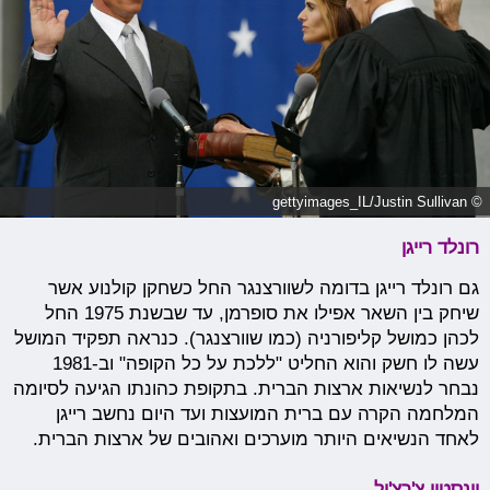
© gettyimages_IL/Justin Sullivan
רונלד רייגן
גם רונלד רייגן בדומה לשוורצנגר החל כשחקן קולנוע אשר
שיחק בין השאר אפילו את סופרמן, עד שבשנת 1975 החל
לכהן כמושל קליפורניה (כמו שוורצנגר). כנראה תפקיד המושל
עשה לו חשק והוא החליט "ללכת על כל הקופה" וב-1981
נבחר לנשיאות ארצות הברית. בתקופת כהונתו הגיעה לסיומה
המלחמה הקרה עם ברית המועצות ועד היום נחשב רייגן
לאחד הנשיאים היותר מוערכים ואהובים של ארצות הברית.
וינסטון צ'רצ'יל