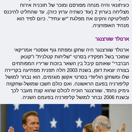
כעיתונאי והיה מנחה מפורסם ומוכר של תוכנית אירוח
מצליחה בערוץ 2 (עוד כשהיה ערוץ כזה), עד שהחליט להיכנס
לפוליטיקה והקים את מפלגת "יש עתיד". כיום לפיד הוא
מנהיד האופוזיציה.
ארנולד שוורצנגר
ארנולד שוורצנגר היה שחקן ומפתח גוף אוסטרי אמריקאי
שמוכר בשל תפקידיו בסרטי "שליחות קטלנית" ו"קונאן
הברברי" שאותם קיבל בין השאר בזכות שריריו המפותחים
בצורה יוצאת דופן. בשנת 2003 חלה תפנית מפתיעה בקריירה
שלו ומשחקן הוליוודי בסרטי אקשן מוגזמים, הוא נבחר למושל
קליפורניה בפעם הראשונה. ואם כולם חשבו שמושל-שחקןזה
גימיק נחמד, שוורצנגר הוכיח לכולם שהוא קצת מעבר לכך
ובשנת 2006 נבחר למושל קליפורניה בפעמם השניה.