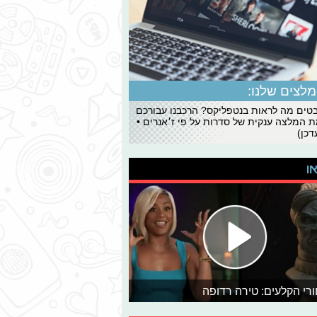
לצים שלנו:
ים מה לראות בנטפליקס? הרכבנו עבורכם
 המלצה ענקית של סדרות על פי ז׳אנרים •
כן)
או
רי הקלעים: טירה רדופה