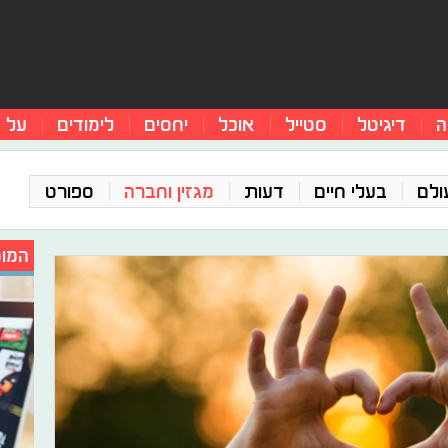
ה
דיגיטל
סטייל
אוכל
יחסים
לימודים
על 
ולם
בעלי חיים
דעות
מגזין וחברה
ספורט
המומ