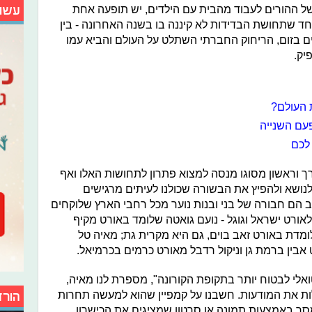
עשו
של ההורים לעבוד מהבית עם הילדים, יש תופעה אחת
חד שתחושת הבדידות לא קיננה בו בשנה האחרונה - בין
ם בזום, הריחוק החברתי השתלט על העולם והביא עמו
יק.
 העולם?
עם השנייה
 לכם
רך וראשון מסוגו מנסה למצוא פתרון לתחושות האלו ואף
נושא ולהפיץ את הבשורה שכולנו לעיתים מרגישים
וב הם חבורה של בני ובנות נוער מכל רחבי הארץ שלוקחים
ורט ישראל וגוגל - נועם גואטה שלומד באורט מקיף
ומדת באורט זאב בוים, גם היא מקרית גת; מאיה טל
אבין ברמת גן וניקול רדבל מאורט כרמים בכרמיאל.
אלי לבטוח יותר בתקופת הקורונה", מספרת לנו מאיה,
ת את המודעות. חשבנו על קמפיין שהוא למעשה תחרות
הורד
סר באמצעות תמונה או סרטון שמציגים את הכישרון