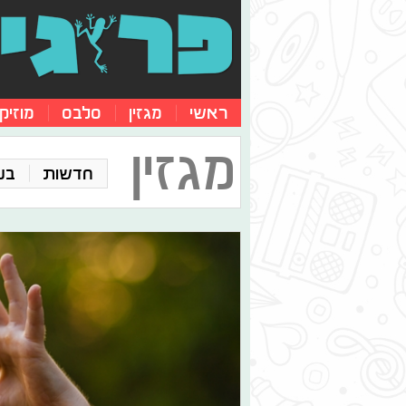
ראשי
מגזין
סלבס
מוזיק
מגזין
חדשות
בע