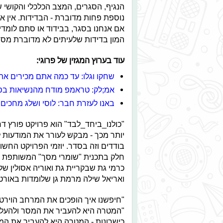
הנגיף, הסגרים, המצב הכלכלי והקושי 
נוספת פחות מדוברת - הבדידות. אין א
אם אנחנו בסגר, בבידוד או סתם לומדי
המון בדידות שלעיתים לא מדוברת מספ
עוד בערוץ המגזין של פרוגי:
שחקו וגלו: עד כמה אתם מכירים את
אמ;לק: טראמפ מודח מהנשיאות בפ
באנו לעזרת חבר: לוסי ושלג מחכים
"כולנו_ביחד_לבד" הוא פרויקט פורץ ד
יותר מכך - מבקש לעורר את המודעות ל
בודדים וזה בסדר. יוזמי הפרויקט החש
חלק בתכנית "שומרי מסך" המשותפת לא
כרמי גת שבקריית גת ואוריה אסולין של
ואריאל שילה מרמת גן שלומדות באורט 
"חיפשנו איך הופכים את המרחב הוירטו
"המטרה היא להעביר את המסר ולהעלו
כישרונות - המטרה היא להעביר את המ