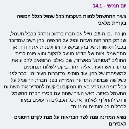
יום חמישי - 14.1
צעיר התחשמל למוות בעקבות כבל שנפל בגלל הסופה
בקריית מלאכי
חן כהן ,בן ה-26, טייל עם חברו ברחוב ונתקל בכבל חשמל,
שנותק מהרוחות העזות ונפל על הרצפה. כהן חשב שמדובר
בכבל תקשורת של בזק וביקש להזיזו ולפנות את הדרך, אך
התחשמל. צוות של מד"א הוזעק למקום והוא פונה לבית
החולים "אסותא" באשדוד, שם נאלצו הרופאים לקבוע את
מותו. ראש העיר, אליהו זהר, ביקש לשלוח תנחומים
למשפחתו של כהן. עוד הוסיפו מדוברות העירייה: "כבר לפני
כשלושה שבועות התריעה העירייה בפני חברת החשמל על
כבל דומה שנקרע באותו המקום וביקשה להסדיר את תשתיות
החשמל באזור. ראש העיר שוחח עם בכירי חברת החשמל
ודרש להחליף לאלתר את כל הכבלים הרעועים באזור
לכבלים בטיחותיים ומוגנים".
נשיא המדינה פנה לשר הבריאות על מנת לקדם חיסונים
לאסירים