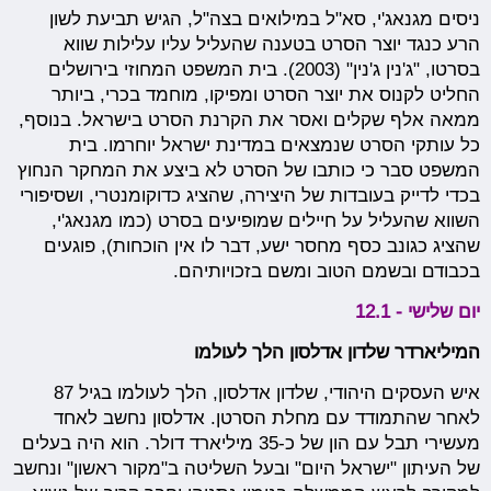
ניסים מגנאג'י, סא"ל במילואים בצה"ל, הגיש תביעת לשון
הרע כנגד יוצר הסרט בטענה שהעליל עליו עלילות שווא
בסרטו, "ג'נין ג'נין" (2003). בית המשפט המחוזי בירושלים
החליט לקנוס את יוצר הסרט ומפיקו, מוחמד בכרי, ביותר
ממאה אלף שקלים ואסר את הקרנת הסרט בישראל. בנוסף,
כל עותקי הסרט שנמצאים במדינת ישראל יוחרמו. בית
המשפט סבר כי כותבו של הסרט לא ביצע את המחקר הנחוץ
בכדי לדייק בעובדות של היצירה, שהציג כדוקומנטרי, ושסיפורי
השווא שהעליל על חיילים שמופיעים בסרט (כמו מגנאג'י,
שהציג כגונב כסף מחסר ישע, דבר לו אין הוכחות), פוגעים
בכבודם ובשמם הטוב ומשם בזכויותיהם.
יום שלישי - 12.1
המיליארדר שלדון אדלסון הלך לעולמו
איש העסקים היהודי, שלדון אדלסון, הלך לעולמו בגיל 87
לאחר שהתמודד עם מחלת הסרטן. אדלסון נחשב לאחד
מעשירי תבל עם הון של כ-35 מיליארד דולר. הוא היה בעלים
של העיתון "ישראל היום" ובעל השליטה ב"מקור ראשון" ונחשב