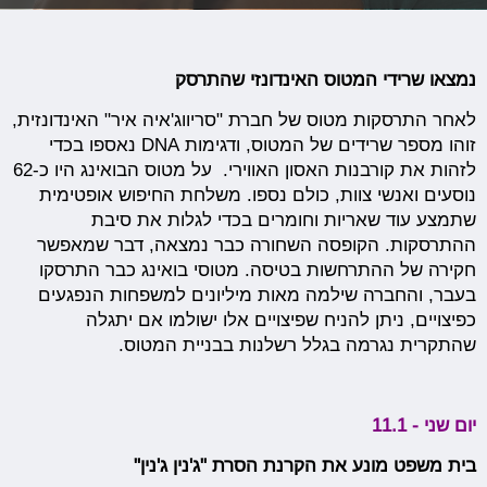
נמצאו שרידי המטוס האינדונזי שהתרסק
לאחר התרסקות מטוס של חברת "סריווג'איה איר" האינדונזית,
זוהו מספר שרידים של המטוס, ודגימות DNA נאספו בכדי
לזהות את קורבנות האסון האווירי. על מטוס הבואינג היו כ-62
נוסעים ואנשי צוות, כולם נספו. משלחת החיפוש אופטימית
שתמצע עוד שאריות וחומרים בכדי לגלות את סיבת
ההתרסקות. הקופסה השחורה כבר נמצאה, דבר שמאפשר
חקירה של ההתרחשות בטיסה. מטוסי בואינג כבר התרסקו
בעבר, והחברה שילמה מאות מיליונים למשפחות הנפגעים
כפיצויים, ניתן להניח שפיצויים אלו ישולמו אם יתגלה
שהתקרית נגרמה בגלל רשלנות בבניית המטוס.
יום שני - 11.1
בית משפט מונע את הקרנת הסרת "ג'נין ג'נין"