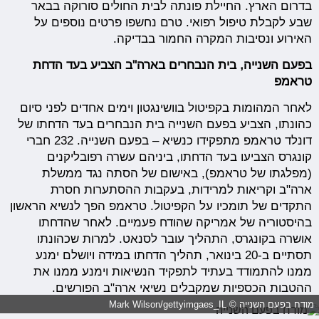
בדרום הארץ. החיילת פונתה לבית החולים סורוקה בבאר
שבע לקבלת טיפול רפואי. טרם נחשפו פרטים נוספים על
האירוע ונסיבות המקרה החמור בבדיקה.
בפעם השנייה, בית הנבחרים בארה"ב הצביע בעד הדחת
טראמפ
לאחר המהומות בקפיטול בוושינגטון וימים אחדים לפני סיום
כהונתו, הצביע בפעם השנייה בית הנבחרים בעד הדחתו של
דונלד טראמפ מתפקידו כנשיא – בפעם השנייה. 232 חברי
קונגרס הצביעו בעד הדחתו, ביניהם עשרה רפובליקנים
(מפלגתו של טראמפ), באישום של הסתה נגד ממשלת
ארה"ב וקריאות למרידות, בעקבות ההסתערות חסרת
התקדים של תומכיו על הקפיטול. טראמפ הפך לנשיא הראשון
בהיסטוריה של אמריקה שהודח פעמיים. לאחר שהדחתו
אושרה בקונגרס, התהליך עובר לסנאט. למרות שכהונתו
תסתיים ב-20 בינואר, תהליך הדחתו במידה ויושלם ימנע
ממנו להתמודד בעתיד לתפקיד הנשיאות וימנע ממנו את
ההטבות הכספיות שמקבלים נשיאי ארה"ב הפורשים.
מודח בפעם השנייה © Mark Wilson/gettyimgaes_IL