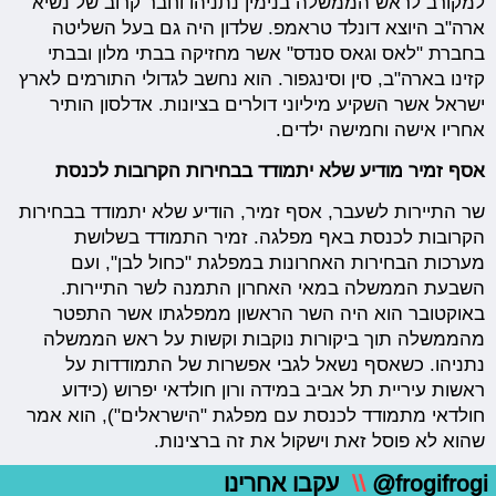
למקורב לראש הממשלה בנימין נתניהו וחבר קרוב של נשיא
ארה"ב היוצא דונלד טראמפ. שלדון היה גם בעל השליטה
בחברת "לאס וגאס סנדס" אשר מחזיקה בבתי מלון ובבתי
קזינו בארה"ב, סין וסינגפור. הוא נחשב לגדולי התורמים לארץ
ישראל אשר השקיע מיליוני דולרים בציונות. אדלסון הותיר
אחריו אישה וחמישה ילדים.
אסף זמיר מודיע שלא יתמודד בבחירות הקרובות לכנסת
שר התיירות לשעבר, אסף זמיר, הודיע שלא יתמודד בבחירות
הקרובות לכנסת באף מפלגה. זמיר התמודד בשלושת
מערכות הבחירות האחרונות במפלגת "כחול לבן", ועם
השבעת הממשלה במאי האחרון התמנה לשר התיירות.
באוקטובר הוא היה השר הראשון ממפלגתו אשר התפטר
מהממשלה תוך ביקורות נוקבות וקשות על ראש הממשלה
נתניהו. כשאסף נשאל לגבי אפשרות של התמודדות על
ראשות עיריית תל אביב במידה ורון חולדאי יפרוש (כידוע
חולדאי מתמודד לכנסת עם מפלגת "הישראלים"), הוא אמר
שהוא לא פוסל זאת וישקול את זה ברצינות.
@frogifrogi
\\
עקבו אחרינו