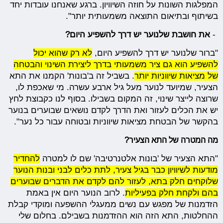
המפלגות השונות על חוזה השיוויון. ברגע שאנחנו עובדות יחד
בשיתוף ובתיאום התוצאה משמעותית יותר".
-
את חושבת שלנוער יש דרך להשפיע היום?
"ברור שלנוער יש דרך להשפיע היום,
לא רק שהוא יכול
להשפיע הוא גם ציר משמעותי בדרך ליצירת השינוי והבטחה
של מציאות שיווניות יותר
. בשביל זה ב'בונות' הקמנו את התא
הצעיר, שמיועד לנוער מעל גיל ארבע עשרה. מי שאכפת לו,
שרוצה לייצר שינוי, זה המקום בשבילו. בסוף לנו כקבוצת לחץ
יש את הכלים לעזור ואת הדרך לקדם נושאים שבוערים בנוער
בהקשר של הבטחת מציאות שיווניות ובטוחה עבור כל נער".
מה המטרה של התא הצעיר?
"התא הצעיר של 'בונות אלטנרטיבה' שם לו למטרה
להחדיר
מודעות לשיוויון כבר בגיל צעיר, לתת כלים לבני ובנות הנוער
שלוקחים חלק בתא, לעזור להם לקדם את הדברים שבוערים
בהם ולקחת חלק בפעיליות
. לרוב הנוער היום אין באמת
הזדמנות של מפגש עם נשים ממעגלי ההשפעה ומוקדי קבלת
ההחלטות, התא הזה הוא ההזדמנות בשבילם. בחלום שלי