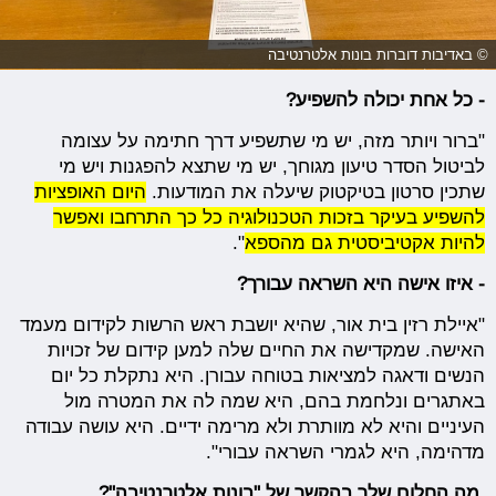
© באדיבות דוברות בונות אלטרנטיבה
- כל אחת יכולה להשפיע?
"ברור ויותר מזה, יש מי שתשפיע דרך חתימה על עצומה
לביטול הסדר טיעון מגוחך, יש מי שתצא להפגנות ויש מי
שתכין סרטון בטיקטוק שיעלה את המודעות.
היום האופציות
להשפיע בעיקר בזכות הטכנולוגיה כל כך התרחבו ואפשר
להיות אקטיביסטית גם מהספא
".
- איזו אישה היא השראה עבורך?
"איילת רזין בית אור, שהיא יושבת ראש הרשות לקידום מעמד
האישה. שמקדישה את החיים שלה למען קידום של זכויות
הנשים ודאגה למציאות בטוחה עבורן. היא נתקלת כל יום
באתגרים ונלחמת בהם, היא שמה לה את המטרה מול
העיניים והיא לא מוותרת ולא מרימה ידיים. היא עושה עבודה
מדהימה, היא לגמרי השראה עבורי".
מה החלום שלך בהקשר של "בונות אלטרנטיבה"?