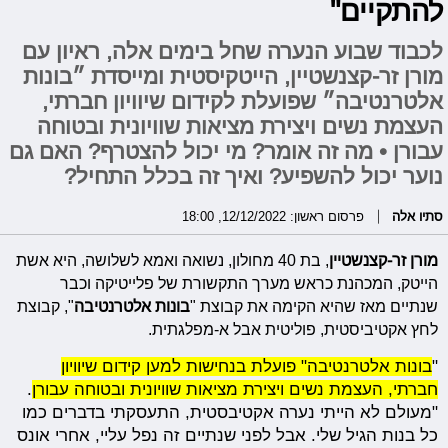
להתקיים"
לכבוד שבוע הנערה שחל בימים אלה, ראיון עם
מורן זר-קצנשטיין, הייטקיסטית ומייסדת ״בונות
אלטרנטיבה״ שפועלת לקידום שיוויון חברתי,
העצמת נשים ויצירת מציאות שוויונית ובטוחה
עבורן • מה זה אומר? מי יכול להצטרף? האם גם
נוער יכול להשפיע? ואיך זה בכלל התחיל?
סתיו אלה
פרסום ראשון: 12/12/2022, 18:00
מורן זר-קצנשטיין
, בת 40 מחולון, נשואה ואמא לשלושה, היא אשת
הייטק, המכהנת כראש מערך התקשורת של פלייטיקה וכבר
שנתיים מאז שהיא הקימה את קבוצת "
בונות
אלטרנטיבה
", קבוצת
לחץ אקטיביסטית, פוליטית אבל א-מפלגתית.
"
בונות אלטרנטיבה" פועלת בנחישות למען קידום שיוויון
חברתי, העצמת נשים ויצירת מציאות שוויונית ובטוחה עבורן
.
"מעולם לא הייתי נערה אקטיבסטית, התעסקתי בדברים כמו
כל בנות הגיל שלי. אבל לפני שנתיים זה נפל עליי, אחרי אונס