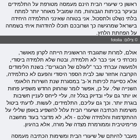
ראשון כי שיעורי הבית הינם מעמסה מטורפת על התלמידים
ובעיקר בכיתות הגבוהות, מה שמוביל מאוחר יותר למתח
בלתי נשלט ולתסכול. אני בטוחה שאינני התלמידה היחידה
בישראל שמרגישה כך ושרובכם תוכלו להזדהות איתי בשמחה
על הפחתת הלחץ.
© צילום: fotolia
אולם, למרות שתגובתי הראשונית הייתה לקרון מאושר,
נזכרתי כי אני כבר לא תלמידה, ובטח שלא תלמידה ביסודי,
ולמעשה עברתי כבר "לעולם של הבוגרים": בשנת הלימודים
הקרובה אחזור שוב לבית הספר היסודי והפעם לא כתלמידה,
אלא כסייעת לכיתות א'-ב' במסגרת שנת השירות הלאומי
השנייה שלי. על כן, אפשר לומר שהחוק החדש משפיע פחות
או יותר גם עליי ובדיוק בגלל זה, עליי לייחס לעניין חשיבות
בוגרת יותר. וכך גם עליכם, התלמידים, לעשות. לדעתי ביטול
משימות הכתיבה ושיעורי הבית עלול להשפיע באופן שלילי על
ההתקדמות והלמידה שלכם - ולא, לא מדובר בעוד מחשבה
פרימיטיבית וממורמרת מצדה של מורה, אלא בהיגיון.
מעבר להיותם של שיעורי הבית ומשימות הכתיבה מעמסה