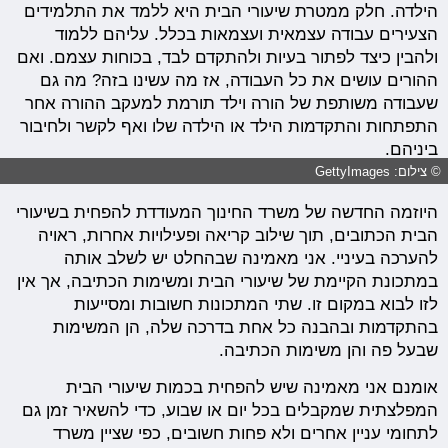
הילדה. חלק ממטרת שיעורי הבית היא ללמד את התלמידים
הצעירים עבודה עצמאית ועצמאות בכלל. עליהם ללמוד
ולהבין כיצד לפתור בעיות ולהתקדם לבד, בכוחות עצמם. ואם
ההורים עושים את כל העבודה, אז מה עשינו בזה? מה גם
שעבודה משותפת של הורה וילד תורמת למעקב ההורה אחר
התפתחות והתקדמות הילד או הילדה שלו ואף לקשר ולחיבור
ביניהם.
© צילום: GettyImages
היוזמה החדשה של משרד החינוך המעודדת להפחית בשיעורי
הבית הכתובים, תוך שילוב קריאה ופעילויות אחרות, ראויה
להערכה בעיניי. אני מאמינה שבהחלט יש לשלב אותה
במתכונת הקיימת של שיעורי הבית ומשימות הכתיבה, אך אין
לזו לבוא במקום זו. שתי המתכונות חשובות ומסייעות
בהתקדמות ובהבנה כל אחת בדרכה שלה, הן המשימות
שבעל פה והן משימות הכתיבה.
אומנם אני מאמינה שיש להפחית בכמות שיעורי הבית
המפלצתית שמקבלים בכל יום או שבוע, כדי להשאיר זמן גם
לתחומי עניין אחרים ולא פחות חשובים, כפי שציין משרד