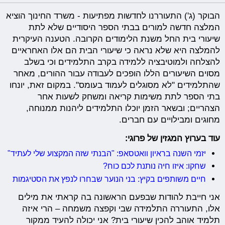
הבוקר (ג') התעוררנו לחדשות מפתיעות - משרד החינוך הוציא
המלצה חדשה למורים בבתי הספר היסודיים שלא לתת
שיעורי בית החל משנת הלימודים הקרובה. הטענה העיקרית
להמלצה היא שלא נראה כי שיעורי הבית הם אלו האחראיים
להצלחה ולמוטיבציה ללמידה בקרב התלמידים וכי בשלב
מסוים השיעורים הללו הופכים לעבודה עבור ההורים, מאחר
שהתלמידים "לא מסוגלים לעמוד בעומס". במקום זאת, יונחו
בתי הספר לתת משימות קריאה ומשחק לשעות אחר
הצהריים; ובשאר הזמן יוכלו התלמידים ליהנות ממנוחה,
מחוגים ומבילויים עם חברים.
עוד בערוץ המגזין של פרוגי:
יזמי השנה בראיון וואטסאפ: "הבנתי שזה המקצוע שלי לעתיד"
שחקו: איזו חיה נותנת לכם כוח?
חיים משותפים בקיץ: בני הנוער שבחרו לנפץ את הסטיגמות
אני חייבת להודות שבפעם הראשונה בה קראתי את מילים
אלו, התעוררה התלמידה שבי וקפצה משמחה – הרי איזה
תלמיד אוהב להכין שיעורי בית? אני יכולה להעיד ממקור