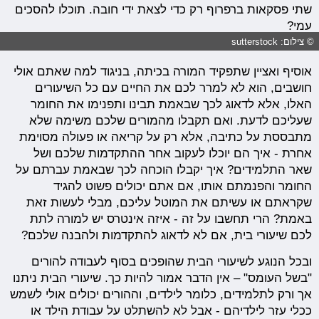
שתי פסקאות ברפרוף רק כדי לצאת ידי חובה. תוכלו להסכים
עמי?
© צילום: sutterstock
אוסיף ואציין שתפקיד המורה בכיתה, בניגוד למה שאתם אולי
חושבים, הוא לא למרר לכם את החיים עם כל השיעורים
האלו, אלא לדאוג לכך שבאמת תבינו ותפנימו את החומר
שעליכם לדעת. ואם תקבלו מהמורים שלכם משימה שלא
מתבססת על כתיבה, אלא רק על קריאה או פעולה מסוימת
אחרת - איך הם יוכלו לעקוב אחר ההתקדמות שלכם ושל
שאר התלמידים? איך יקבלו הוכחה לכך שבאמת עברתם על
החומר והפנמתם אותו, אם אתם יכולים פשוט להגיד
שקראתם או עשיתם את המוטל עליכם, מבלי לעשות זאת
באמת? הרי תחשבו על זה - איזה אינטרס יש למורה לתת
לכם שיעורי בית, אם לא לדאוג להתקדמות ולהבנה שלכם?
ובכל הנוגע לשיעורי הבית שהופכים בסוף לעבודה להורים
"בשל העומס" – אין הדבר אמור להיות כך. שיעורי הבית ניתנו
אך ורק לתלמידים, כלומר לילדים, וההורים יכולים אולי לשמש
ככלי עזר לילדיהם - אבל לא להשתלט על עבודת הילד או