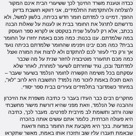
כבדה וטענת משרד החינוך לכך ששיעורי הבית אינם המקור
להצלחה ולהתקדמות התלמידים, אני דווקא חושבת בדיוק
ההפך. דמיינו כי למדתם חומר חדש בכיתה, בלשון למשל, ולא
נדרשתם לתרגל את החומר בבית או לענות על שאלות הבנה
בכתב, אלא רק לעלעל שנית בטקסט או לקרוא ספר העוסק
במה שלמדתם. ענו בכנות: כמה מכם באמת יחזרו על החומר
בבית? כמה מכם יבינו ויפנימו שהחומר שלמדתם בכיתה נועד
אך ורק כדי לעזור לכם להתקדם ולא לרצות את המורה ואצל
כמה מכם תתעורר מוטיבציה לחזור שנית על מה שכבר
למדתם? ובכן, נגיד שחזרתם לשיעור למחרת, לאחר שלא
עסקתם בכל משימה הקשורה לחומר הנלמד בשיעור שעבר –
האם תוכלו באמת לזכור מה נלמד? התשובה היא לרוב "לא",
במיוחד כשמדובר בתלמידים צעירים בבית ספר יסודי.
מחקרים רבים כבר העידו בעבר כי כתיבה משפרת את הזיכרון
וההבנה של הנלמד, וזאת מפני שהיא דורשת מישור מחשבתי
שונה ורחב ותשומת לב מירבית לפרטים. מעבר לכך, כתיבה
היא פעולה הכרתית, כלומר אתם עושים אותה בהכרה
ובמודעות. בכך היא מקבעת את החומר במוח ודואגת
שבאמת תעברו עליו שוב ותזכרו אותו באמת, מאשר שתקראו