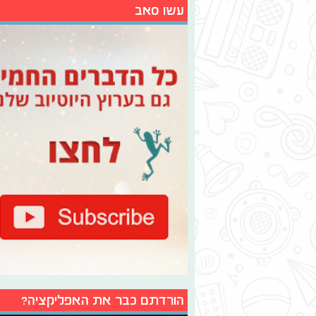
עשו סאב
הורדתם כבר את האפליקציה?