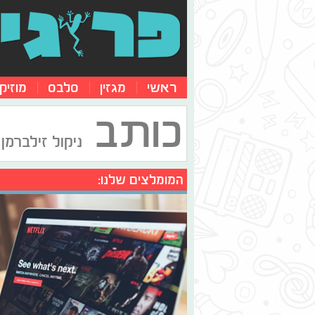
ראשי
מגזין
סלבס
מוזיק
כותב
ניקול זילברמן
המומלצים שלנו: