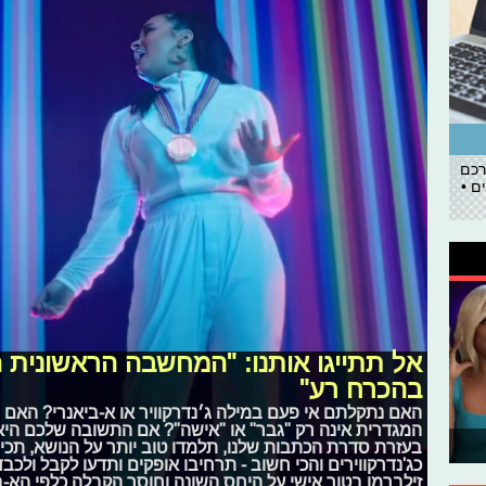
רכם
ם •
אל תתייגו אותנו: "המחשבה הראשונית ה
בהכרח רע"
האם נתקלתם אי פעם במילה ג׳נדרקוויר או א-ביאנרי? האם 
המגדרית אינה רק "גבר" או "אישה"? אם התשובה שלכם היא ל
בעזרת סדרת הכתבות שלנו, תלמדו טוב יותר על הנושא, תכי
כג'נדרקווירים והכי חשוב - תרחיבו אופקים ותדעו לקבל ולכב
זילברמן בטור אישי על היחס השונה וחוסר הקבלה כלפי הא-