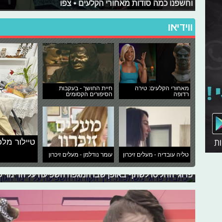
וחשפנו כמה סודות מאחורי הקלעים • צפו
ווידיאו
מאחורי הקלעים: טירה
חיית החושך - בעקבות
רדופה
הסיפורים הקסומים
כתבות פרוגי משתפות: איך הקורונה השפ
טיילור מלכ
כולנו מקווים שמשבר הקורונה מתקרב לסיומו, אך לא ניתן
טליה עובדיה - מעלים זיכרון
עומר נודלמן - מעלים זיכרון
למגפה עלינו ועל החיים שלנו. אחד ההיבטים של ההשפעה הזו 
וצעירות רבים, שלעיתים נפגע כתוצאה מהריחוק החברתי והי
פרוגי החליטו לשתף באופן שבו המגפה השפיעה על הדימוי של