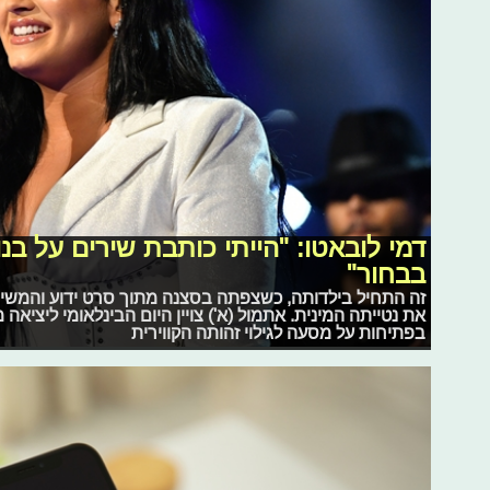
דמי לובאטו: "הייתי כותבת שירים על בנ
בבחור"
זה התחיל בילדותה, כשצפתה בסצנה מתוך סרט ידוע והמש
את נטייתה המינית. אתמול (א') צויין היום הבינלאומי ליציאה 
בפתיחות על מסעה לגילוי זהותה הקווירית