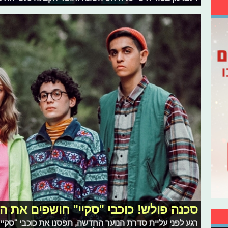
סכנה פולש! כוכבי "סקיי" חושפים את 
רגע לפני עליית סדרת הנוער החדשה, תפסנו את כוכבי "סקיי