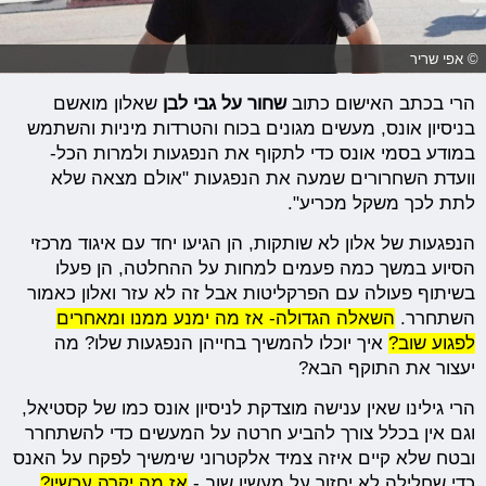
© אפי שריר
הרי בכתב האישום כתוב
שחור על גבי לבן
שאלון מואשם
בניסיון אונס, מעשים מגונים בכוח והטרדות מיניות והשתמש
במודע בסמי אונס כדי לתקוף את הנפגעות ולמרות הכל-
וועדת השחרורים שמעה את הנפגעות "אולם מצאה שלא
לתת לכך משקל מכריע".
הנפגעות של אלון לא שותקות, הן הגיעו יחד עם איגוד מרכזי
הסיוע במשך כמה פעמים למחות על ההחלטה, הן פעלו
בשיתוף פעולה עם הפרקליטות אבל זה לא עזר ואלון כאמור
השתחרר.
השאלה הגדולה- אז מה ימנע ממנו ומאחרים
לפגוע שוב?
איך יוכלו להמשיך בחייהן הנפגעות שלו? מה
יעצור את התוקף הבא?
הרי גילינו שאין ענישה מוצדקת לניסיון אונס כמו של קסטיאל,
וגם אין בכלל צורך להביע חרטה על המעשים כדי להשתחרר
ובטח שלא קיים איזה צמיד אלקטרוני שימשיך לפקח על האנס
כדי שחלילה לא יחזור על מעשיו שוב -
אז מה יקרה עכשיו?