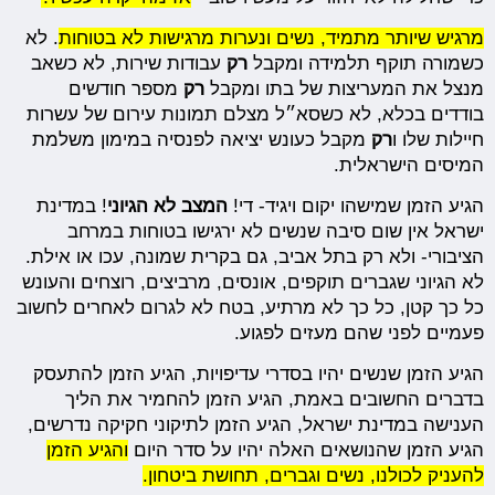
מרגיש שיותר מתמיד, נשים ונערות מרגישות לא בטוחות
. לא
כשמורה תוקף תלמידה ומקבל
רק
עבודות שירות, לא כשאב
מנצל את המעריצות של בתו ומקבל
רק
מספר חודשים
בודדים בכלא, לא כשסא״ל מצלם תמונות עירום של עשרות
חיילות שלו ו
רק
מקבל כעונש יציאה לפנסיה במימון משלמת
המיסים הישראלית.
הגיע הזמן שמישהו יקום ויגיד- די!
המצב לא הגיוני
! במדינת
ישראל אין שום סיבה שנשים לא ירגישו בטוחות במרחב
הציבורי- ולא רק בתל אביב, גם בקרית שמונה, עכו או אילת.
לא הגיוני שגברים תוקפים, אונסים, מרביצים, רוצחים והעונש
כל כך קטן, כל כך לא מרתיע, בטח לא לגרום לאחרים לחשוב
פעמיים לפני שהם מעזים לפגוע.
הגיע הזמן שנשים יהיו בסדרי עדיפויות, הגיע הזמן להתעסק
בדברים החשובים באמת, הגיע הזמן להחמיר את הליך
הענישה במדינת ישראל, הגיע הזמן לתיקוני חקיקה נדרשים,
הגיע הזמן שהנושאים האלה יהיו על סדר היום
והגיע הזמן
להעניק לכולנו, נשים וגברים, תחושת ביטחון.