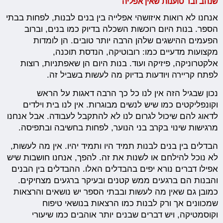
שנהב ובר טוענות שאין אפליה
אנחנו לא רואות איזושהי אפלייה בין בנים לבנות, לפחות בבתי
הספר. בנות היום רוכשות השכלה בדיוק כמו בנים, וברוב
הפעמים ההישגים שלהן הרבה יותר טובים. הן לומדות
מקצועות מדעיים כמו: רובוטיקה, הנדסת תוכנה,
אלקטרוניקה, פיזיקה ועוד. בנות היום הן שאפתניות, רוצות
לפתח קריירה ויודעות בדיוק מה לעשות בשביל זה.
נכון שבגיל הזה אין לנו כל כך הרבה דאגות על הראש
וקונפליקטים כמו שיש לנשים מבוגרות. אין לנו בית וילדים
לדאוג להם שיכול לגרום לנו לא להתקבל לעבודה. אבל אנחנו
מרגישות שינוי בקרב בני הנוער, לפחות בחשיבה ובתפיסה.
הבדלים בין בנים לבנות תמיד היו ותמיד יהיו. אין מה לעשות,
לא נוכל להילחם או לשנות את זה. להפך, אנחנו חושבות שיש
אפילו דברים נורא יפים בהבדלים האלו. ההבדלים בין הבנים
והבנות הם ברגעים ממש קטנים ובעיקר ברגעים מצחיקים.
כמובן גם שאין מה לעשות ובבתי הספר יש נושאים והרצאות
שמכוונים אך ורק לבנות כמו הרצאות בנושאי טיפוח
וקוסמטיקה, ויש דברים שבנים יותר אוהבים כמו שיעורי