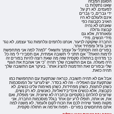
הסגנון המבזה
שאנו נתקלות בו
לפעמים. לא רק על
ידי גברים, כי גברים
אינם ולעולם לא היו
האויב כקבוצה כפי
שאנחנו לא נהיה
קבוצה גדולה
ומאוחדת, אלא גם
מידי הנשים, מידי
החברה שזקוקה לניעור. אנחנו נלחמים ונלחמות נגד עצמנו, לא נגד
איוב גדול ומפחיד אחר.
בפורים הזה תסתכלי על עצמך ותשאלי "למה? למה אני מתחפשת
לדמות הזאת?" אם תתני לי תשובה אמתית, אם תסבירי לי מה כל
כך מדהים בחתולה סקסית שזה מה שאת רוצה להיות בפורים זה
היה מעולה. גם אם התשובה שלך תהיה "כי אני אוהבת את הגוף
שלי ובפורים זאת הזדמנות להציג אותו". בעיקר אם התשובה שלך
תהיה כזאת.
אבל אם לא תהיה תשובה, כנראה שנתקעת עם התחפושת כמו
שנתקעת עם האפליה - וזה לא בסדר. יש לערער על המוסכמות
כשהן לוחצות, כשהן מפחידות, כשהן מאימות עלינו כנשים, לא
כקבוצה, אלא כנשים אינדיבידואליות, כאנשים, לא רק נשים,
שרוצים להלחם בסקסיזם ובחברה לא שיוונית. אני מופלת, ואם
את, או אתה, תופלו לרע יום אחד בגלל מוסכמות החברה, אני
מקווה מאוד שיהיה לכם את הכוח לקום ולעמוד, לא משנה למה
אתם מתחםשים בפורים - תפוח אדמה או חתולה סקסית.