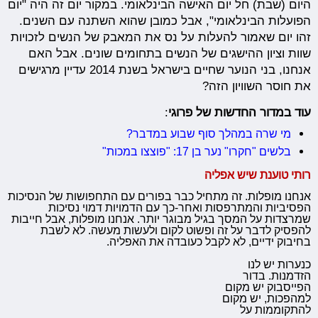
היום (שבת) חל יום האישה הבינלאומי. במקור יום זה היה "יום
הפועלות הבינלאומי", אבל כמובן שהוא השתנה עם השנים.
זהו יום שאמור להעלות על נס את המאבק של הנשים לזכויות
שוות וציון ההישגים של הנשים בתחומים שונים. אבל האם
אנחנו, בני הנוער שחיים בישראל בשנת 2014 עדיין מרגישים
את חוסר השוויון הזה?
עוד במדור החדשות של פרוגי
:
מי שרה במהלך סוף שבוע במדבר?
בלשים "חקרו" נער בן 17: "פוצצו במכות"
רותי טוענת שיש אפליה
אנחנו מופלות. זה מתחיל כבר בפורים עם התחפושות של הנסיכות
הפסיביות והמתרפסות ואחר-כך עם הדמויות דמוי נסיכות
שמרצדות על המסך בגיל מבוגר יותר. אנחנו מופלות, אבל חייבות
להפסיק לדבר על זה ופשוט לקום ולעשות מעשה. לא לשבת
בחיבוק ידיים, לא לקבל כעובדה את האפליה.
כנערות יש לנו
הזדמנות. בדור
הפייסבוק יש מקום
למהפכות, יש מקום
להתקוממות על