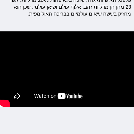
פלפס, האיש והאגדה, שזכה בלא פחות מ-28 מדליות, אשר
23 מהן הן מדליות זהב. אלוף עולם ושיאן עולמי, שכן הוא
מחזיק בששה שיאים עולמיים בבריכה האולימפית.