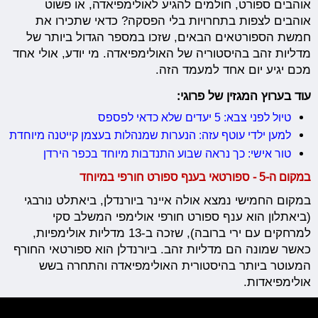
אוהבים ספורט, חולמים להגיע לאולימפיאדה, או פשוט
אוהבים לצפות בתחרויות בלי הפסקה? כדאי שתכירו את
חמשת הספורטאים הבאים, שזכו במספר הגדול ביותר של
מדליות זהב בהיסטוריה של האולימפיאדה. מי יודע, אולי אחד
מכם יגיע יום אחד למעמד הזה.
עוד בערוץ המגזין של פרוגי:
טיול לפני צבא: 5 יעדים שלא כדאי לפספס
למען ילדי עוטף עזה: הנערות שמנהלות בעצמן קייטנה מיוחדת
טור אישי: כך נראה שבוע התנדבות מיוחד בכפר הירדן
במקום ה-5 - ספורטאי בענף ספורט חורפי במיוחד
במקום החמישי נמצא אולה איינר ביורנדלן, ביאתלט נורבגי
(ביאתלון הוא ענף ספורט חורפי אולימפי המשלב סקי
למרחקים עם ירי ברובה), שזכה ב-13 מדליות אולימפיות,
כאשר שמונה הם מדליות זהב. ביורנדלן הוא ספורטאי החורף
המעוטר ביותר בהיסטורית האולימפיאדה והתחרה בשש
אולימפיאדות.