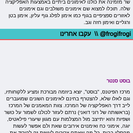
שר מזמינה את כולנו לאימונים ביתיים באמצעות האפליקציה
שלה. תוכלו למצוא שם אימונים משולבים וגם אימונים
לאזורים ספציפיים בגוף כמו אימון לפלג גוף עליון, אימון בטן
ורגליים ואימון חזה וגב.
@frogifrogi
\\ עקבו אחרינו
בוסט סנטר
מרכז הפיטנס, "בוסט", יוצא ביוזמה מבורכת ומציע ללקוחותיו,
וגם לאלו שלא, להצטרף בחינם לאימונים השונים שמועברים
לייב דרך האפליקציה של המרכז. צוות המאמנים של המרכז
(בראשותה של רוני דואני) נרתם לעזור לכולנו לשמור על כושר
ושפיות והוא יתייצב מול המצלמות עם מגוון שיעורי פילאטיס,
יוגה, אימוני כח ואימנוים אירובים שאת ולם אפשר לעשות
מהסלון בבית. כל מה שאתם צריכים לעשות זה להוריד את