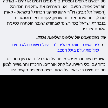
ספורטאים אלופים ומצטיינים מענפים דומים או זהים - בגרסה
הפראלימפית. הפעם - אנו מארחים את שחקנית הכדורגל
(הפועל תל אביב) ויו״ר ארגון שחקני הכדורגל בישראל - קארין
סנדל, ויחד איתה את רוני אוחיון, לקויית ראייה וסנטרית
בנבחרת ישראל בכדורשער שבחודש שעבר הוכתרה כסגנית
אלופת אירופה.
עוד בפודקאסט של אלופים ואלופות 2024:
לינוי אשרם ותומר מרגלית: "הודיעו לנו שאנחנו לא טסים
לאליפות עולם בגלל המצב"
השתיים שוחחו במפגש מיוחד על ההבדלים והדמיון בספורט
כדור עם ובלי ראייה, על קהל אוהדים, ההכרה וההעשייה למען
ספורט נשים בישראל ועל המוטיבציה בתקופה הקשה הזו.