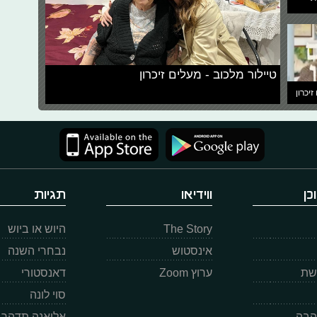
טיילור מלכוב - מעלים זיכרון
זיכרון
כן
ווידיאו
תגיות
The Story
היוש או ביוש
אינסטוש
נבחרי השנה
רשת
ערוץ Zoom
דאנסטורי
סוי לונה
הבה
אליאנה תדהר