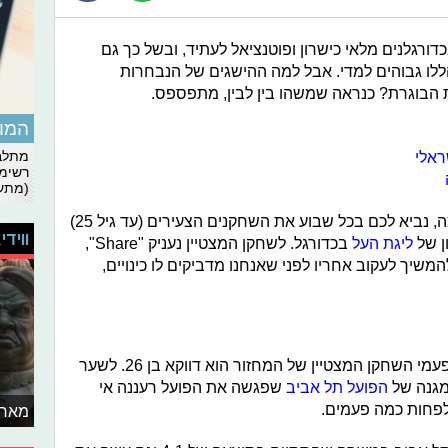
ורגלנים מלאי כישרון ופוטנציאל לעתיד, ובשל כך גם
לו גבוהים למדי. אבל למה ההישגים של הנבחרות
הבוגרת? כנראה שמשהו בין לבין, מתפספס.
המומ
ראלי
מתלבט
רשימת
(מתעד
כדי לראות מי מצליח לעבור את המשוכה, נביא לכם בכל שבוע את השחקנים הצעירים (עד גיל 25)
ווידי
ן של
ליגת העל
בכדורגל. לשחקן המצטיין נעניק "Share",
ן שנצטרך להמשיך לעקוב אחריו לפני שאנחנו מדביקים לו כינויים,
והפעם לפנים משורת הדין, ובאופן חד פעמי השחקן המצטיין של המחזור הוא דווקא בן 26. לשער
גנה של
הפועל תל אביב
שפגשה את הפועל רעננה אי
לפחות כמה פעמים.
מאחו