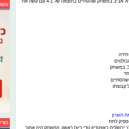
הרוש כבש את השער השני של הפועל תל אביב במשחק שהסתיים בתוצאה של 4-1 וגם עשה את
עשו
חידה
ולטים
, במשחק
חד
שהסתיים
של קבוצתו
מת השרון
יף רק בן 20 וכבר הספיק לתת
הורד
ר ירושלים באצטדיון טדי ביום ראשון. המשחק היה אמור