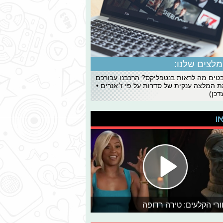
לצים שלנו:
ים מה לראות בנטפליקס? הרכבנו עבורכם
 המלצה ענקית של סדרות על פי ז׳אנרים •
כן)
או
רי הקלעים: טירה רדופה