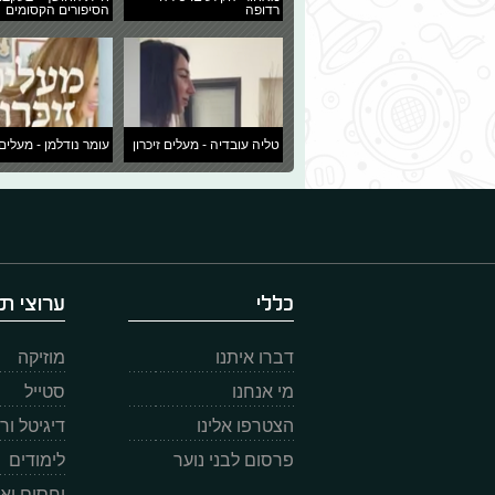
רדופה
הסיפורים הקסומים
טליה עובדיה - מעלים זיכרון
עומר נודלמן - מעלים 
כללי
ערוצי תו
דברו איתנו
מוזיקה
מי אנחנו
סטייל
הצטרפו אלינו
דיגיטל ו
פרסום לבני נוער
לימודים
יחסים וא