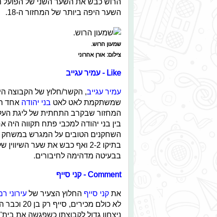
השער היפה ביותר של המחזור ה-18.
שמעון הרוש.
צילום: אורן אהרוני
Like - עמיר עגייב
עמיר עגייב
, הקשר/חלוץ של הקבוצה הי
שמשתקמת לאט לאט
בני יהודה
אחד הב
המחזור שבקרב התחתית של ליגת העל
בין בני יהודה למכבי פתח תקווה היה א
השחקנים הטובים על המגרש במשחק 
בתיקו 2-2 ואף כבש את שער השיווין 
בבעיטה מדהימה לחיבורים.
Comment - קני סייף
את
קני סייף
החלוץ הצעיר של
עירוני ר
לא כולם מכירים, סי
ניצחון גדול לקבוצתו כשפגשה את בית"