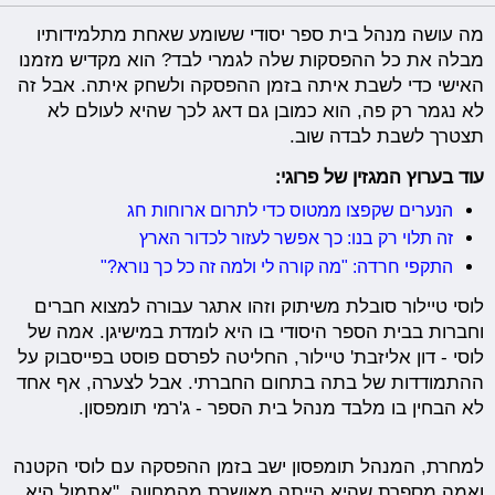
מה עושה מנהל בית ספר יסודי ששומע שאחת מתלמידותיו
מבלה את כל ההפסקות שלה לגמרי לבד? הוא מקדיש מזמנו
האישי כדי לשבת איתה בזמן ההפסקה ולשחק איתה. אבל זה
לא נגמר רק פה, הוא כמובן גם דאג לכך שהיא לעולם לא
תצטרך לשבת לבדה שוב.
עוד בערוץ המגזין של פרוגי:
הנערים שקפצו ממטוס כדי לתרום ארוחות חג
זה תלוי רק בנו: כך אפשר לעזור לכדור הארץ
התקפי חרדה: "מה קורה לי ולמה זה כל כך נורא?"
לוסי טיילור סובלת משיתוק וזהו אתגר עבורה למצוא חברים
וחברות בבית הספר היסודי בו היא לומדת במישיגן. אמה של
לוסי - דון אליזבת' טיילור, החליטה לפרסם פוסט בפייסבוק על
ההתמודדות של בתה בתחום החברתי. אבל לצערה, אף אחד
לא הבחין בו מלבד מנהל בית הספר - ג'רמי תומפסון.
למחרת, המנהל תומפסון ישב בזמן ההפסקה עם לוסי הקטנה
ואמה מספרת שהיא הייתה מאושרת מהמחווה. "אתמול היא