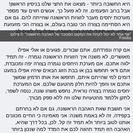
היא החשובה ביותר - מצאנו את החצי שלנו בניסיון הראשון!
אבל ברוב הפעמים, זה לא פועל כך. אנשים חווים עוד מספר
מערכות יחסים מעבר לזוגיות הראשונה שהייתה להם. גם אם
היא הסתיימה בצורה הכי טובה בעולם, או בצורה הכי מזעזעת
- עדיין, היא תמיד תהיה הכי חשובה, אפילו בלי לשים לב.
"אף אחד לא יכול לקחת את המקום המכובד של האהבה הראשונה" © צילום:
Fotolia
אם קרה ונפרדתם, אתם שבורים, פגועים או אולי אפילו
מאושרים, לא משנה איך הזוגיות הראשונה נגמרה - זה תמיד
ילווה אתכם. אם מערכת היחסים נגמרה בצורה יפה ומכובדת,
אתם ודאי תחפשו בבן או בבת הזוג הבאים שיהיו אפילו במעט
דומים למי שהייתם איתם, תחפשו את אותו הדמיון שמשך
אתכם אז והפך להיות חלק מהטעם שלכם. אם המערכת
יחסים נגמרה בצורה נוראית, נחפש משהו שונה, ננסה לשפר,
לתקן וללמוד מהטעויות שלנו וזה ללא ספק מבורך.
אני חושבת שאת האהבה הראשונה, גם אם לא בחרתם
בקפידה, זה לא באמת משנה: אני מאמינה כי החיים מכוונים
אותנו לטוב ביותר ולא תמיד זה קל. לכן, בכל דרך שהיא,
האהבה הזו תמיד תהווה לכם את המדד למה שנכון ביותר