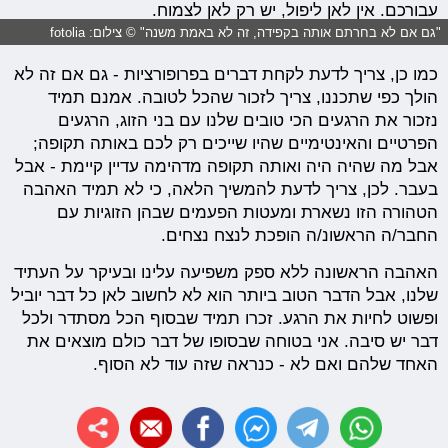
עבורכם. אין לאן ליפול, יש רק לאן לצמוח.
"גם אם לא בחרתם אותה בקפידה, זה לא באמת משנה" © צילום: fotolia
כמו כן, צריך לדעת לקחת דברים בפרופורציות - גם אם זה לא
הולך כפי שתכננו, צריך לזכור שהכל לטובה. אמנם תמיד
נזכור את הרגעים הכי טובים שלנו עם בני הזוג, הרגעים
הפרטיים והאינטימיים שהיו שייכים רק לכם באותה תקופה;
אבל מה שהיה היה ואותה תקופה מדהימה עדיין קיימת - אבל
בעבר. לכן, צריך לדעת להמשיך הלאה, כי לא תמיד האהבה
הטהורה הזו נשארת ומעטות הפעמים שבהן הזוגיות עם
החבר/ה הראשונ/ה הופכת לנצח נצחים.
האהבה הראשונה ללא ספק משפיעה עלינו ובעיקר על העתיד
שלנו, אבל הדבר הטוב ביותר הוא לא לחשוב לאן כל דבר יוביל
ופשוט לחיות את הרגע. זכרו תמיד שבסוף הכל מסתדר ולכל
דבר יש סיבה. אני בטוחה שבסופו של דבר כולם מוצאים את
האחד שלהם ואם לא - כנראה שזה עוד לא הסוף.