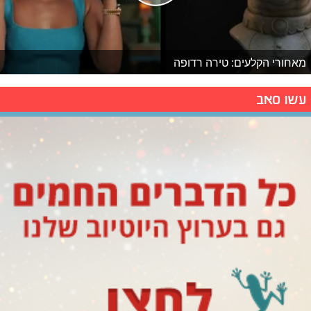
מאחורי הקלעים: טירה רדופה
עשו סאב