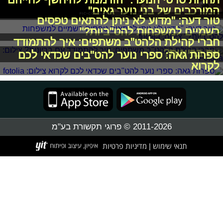
המורכבים של בני נוער גאים"
טור דעה: "מדוע לא ניתן להתאים טפסים
רשמיים למשפחות להט"ביות?"
חברי קהילת הלהט"ב משתפים: איך להתמודד
עם בריונות?
ספרות גאה: ספרי נוער להט"בים שכדאי לכם
לקרוא
2011-2026 © פרוגי תקשורת בע"מ
תנאי שימוש
מדיניות פרטיות
|