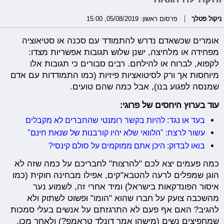
ניקול פטלך
פרסום ראשון: 05/08/2019, 15:00
אומרים שכשאדם נדרש להתמודד עם סכנה או סטיאוציה
מפחידה או מלחיצה, ישנן שלוש תגובות אפשריות מצדו:
לקפוא, לברוח או להילחם. רבים סבורים כי תגובות אלו
מיוחסות אך ורק לסיטואציות פיזיות (כמו התמודדות עם אדם
שמנסה לפגוע בנו), אבל כמה שהם טועים.
עוד בערוץ היחסים של פרוגי:
בעד או נגד: להיות בקשר רומנטי שהחברים לא מקבלים
עשור לרצח: "הלוואי שלא יהיו קורבנות של שנאת חינם"
בואו לבדוק: היכן אתם ממוקמים על סולם קינסי?
כמה פעמים יצא לכם "להרצות" לחבריכם על כמה שזה לא
הוגן שמפלים לרעה להטבא"קים, אפילו מבחינה חוקית (כמו
איסור הפונדקאות בישראל) ומיד אחרי זה, לשמוע נער
מהשכבה צועק על חברו שהוא "הומו" ופשוט לשתוק ולא
להגיב? האם אף פעם לא התרגזתם על אנשים בעלי סמכות
שמחפיצים נשים (מישהו אמר דונלד טראמפ?) ולאחר מכן,