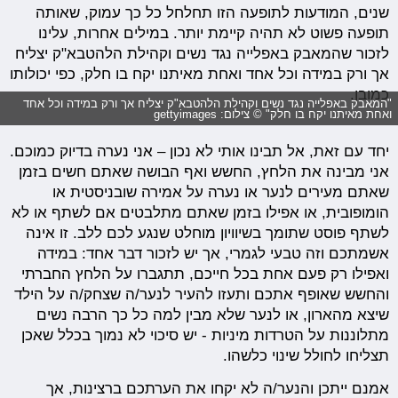
שנים, המודעות לתופעה הזו תחלחל כל כך עמוק, שאותה
תופעה פשוט לא תהיה קיימת יותר. במילים אחרות, עלינו
לזכור שהמאבק באפלייה נגד נשים וקהילת הלהטבא"ק יצליח
אך ורק במידה וכל אחד ואחת מאיתנו יקח בו חלק, כפי יכולותו
כמובן.
"המאבק באפלייה נגד נשים וקהילת הלהטבא"ק יצליח אך ורק במידה וכל אחד
ואחת מאיתנו יקח בו חלק" © צילום: gettyimages
יחד עם זאת, אל תבינו אותי לא נכון – אני נערה בדיוק כמוכם.
אני מבינה את הלחץ, החשש ואף הבושה שאתם חשים בזמן
שאתם מעירים לנער או נערה על אמירה שובניסטית או
הומופובית, או אפילו בזמן שאתם מתלבטים אם לשתף או לא
לשתף פוסט שתומך בשיוויון מוחלט שנגע לכם ללב. זו אינה
אשמתכם וזה טבעי לגמרי, אך יש לזכור דבר אחד: במידה
ואפילו רק פעם אחת בכל חייכם, תתגברו על הלחץ החברתי
והחשש שאופף אתכם ותעזו להעיר לנער/ה שצחק/ה על הילד
שיצא מהארון, או לנער שלא מבין למה כל כך הרבה נשים
מתלוננות על הטרדות מיניות - יש סיכוי לא נמוך בכלל שאכן
תצליחו לחולל שינוי כלשהו.
אמנם ייתכן והנער/ה לא יקחו את הערתכם ברצינות, אך