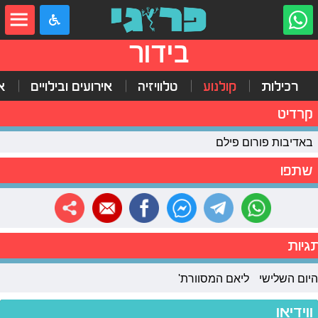
בידור
רכילות
קולנוע
טלוויזיה
אירועים ובילויים
א
קרדיט
באדיבות פורום פילם
שתפו
גיות
היום השלישי
ליאם המסוורת'
ווידיאו