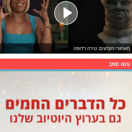
מאחורי הקלעים: טירה רדופה
עשו סאב