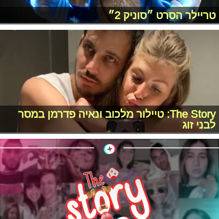
טריילר הסרט ״סוניק 2״
The Story: טיילור מלכוב ונאיה פדרמן במסר
לבני זוג