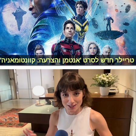
טריילר חדש לסרט 'אנטמן והצרעה: קוונטומאניה'