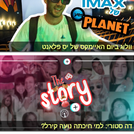
וולוג ביום האיימקס של יס פלאנט
דה סטורי: למי חיכתה נועה קירל?