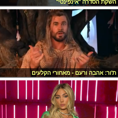
השקת הסדרה "אינפינטי"
ת'ור: אהבה ורעם - מאחורי הקלעים