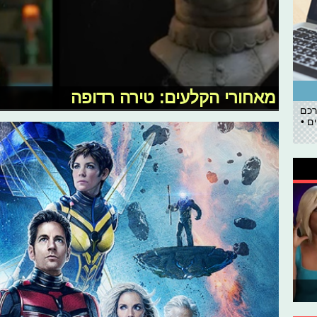
מאחורי הקלעים: טירה רדופה
רכם
ם •