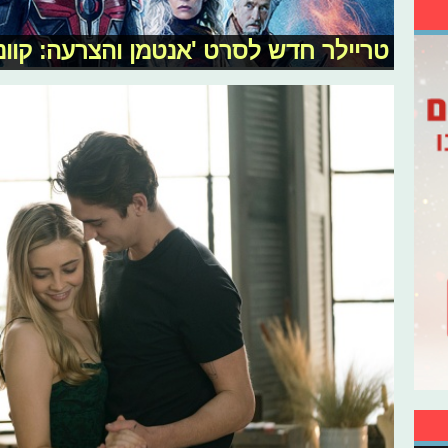
טריילר חדש לסרט 'אנטמן והצרעה: קוונ