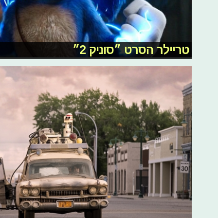
טריילר הסרט ״סוניק 2״