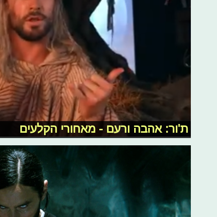
ת'ור: אהבה ורעם - מאחורי הקלעים