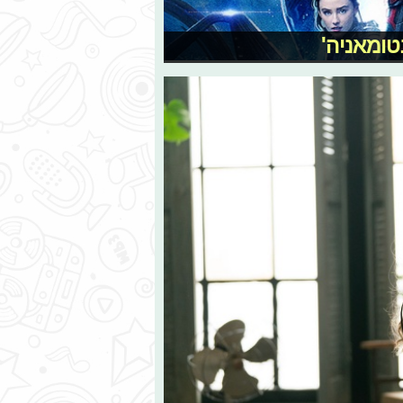
טומאניה'