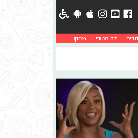
מדים
דה סטורי
שחקו