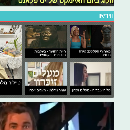
וולוג ביום האיימקס של יס פלאנט
ווידיאו
מאחורי הקלעים: טירה
חיית החושך - בעקבות
רדופה
הסיפורים הקסומים
טיילור מלכ
טליה עובדיה - מעלים זיכרון
עומר נודלמן - מעלים זיכרון