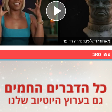
מאחורי הקלעים: טירה רדופה
עשו סאב