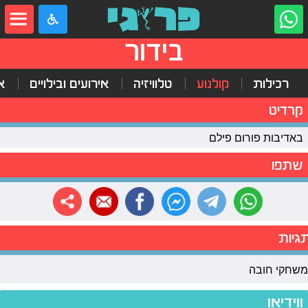
בידור
רכילות
קולנוע
טלוויזיה
אירועים ובילויים
א
קרדיט
באדיבות פורום פילם
שתפו
גיות
משחקי חובה
ווידיאו