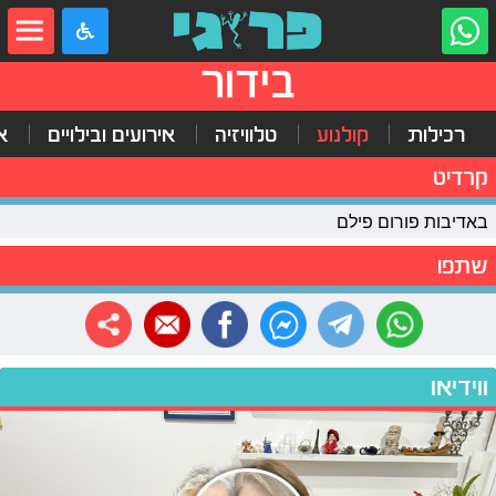
בידור
רכילות
קולנוע
טלוויזיה
אירועים ובילויים
א
קרדיט
באדיבות פורום פילם
שתפו
ווידיאו