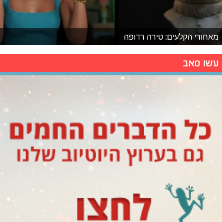
מאחורי הקלעים: טירה רדופה
עשו סאב