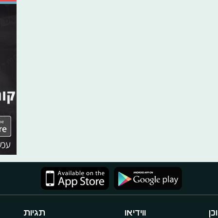
כן
ווידיאו
תגיות