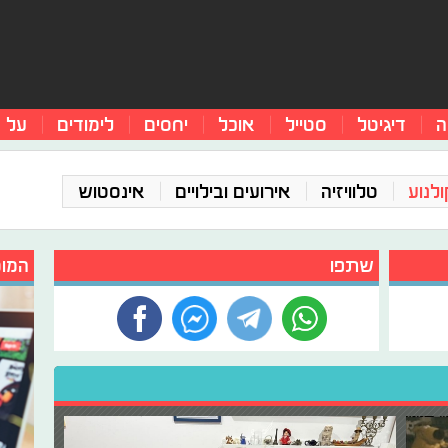
ה
דיגיטל
סטייל
אוכל
יחסים
לימודים
על 
ולנוע
טלוויזיה
אירועים ובילויים
אינסטוש
שתפו
המומ