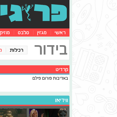
ראשי
מגזין
סלבס
מוזיק
בידור
רכילות
ק
קרדיט
באדיבות פורום פילם
ווידיאו