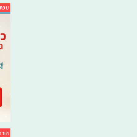
עשו
הורד