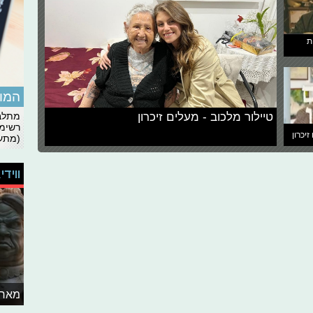
ת
המומ
טיילור מלכוב - מעלים זיכרון
מתלבט
רשימת
זיכרון
(מתעד
ווידי
מאחו