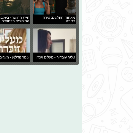
מאחורי הקלעים: טירה
חיית החושך - בעקבו
רדופה
הסיפורים הקסומים
טליה עובדיה - מעלים זיכרון
עומר נודלמן - מעלים 