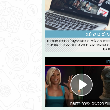
לצים שלנו:
ים מה לראות בנטפליקס? הרכבנו עבורכם
 המלצה ענקית של סדרות על פי ז׳אנרים •
כן)
או
רי הקלעים: טירה רדופה