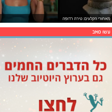
מאחורי הקלעים: טירה רדופה
עשו סאב